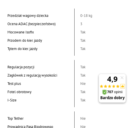
Przedział wagowy dziecka
0-18 kg
Ocena ADAC (bezpieczeństwo)
3
Mocowane Isofix
Tak
Przodem do kier. jazdy
Tak
Tyłem do kier. jazdy
Tak
Regulacja pozycji
Tak
Zagłówek z regulacją wysokości
Tak
Test plus
Nie
Fotel obrotowy
Tak
I-Size
Tak
Top Tether
Nie
Prowadnica Pasa Biodrowego
Nie