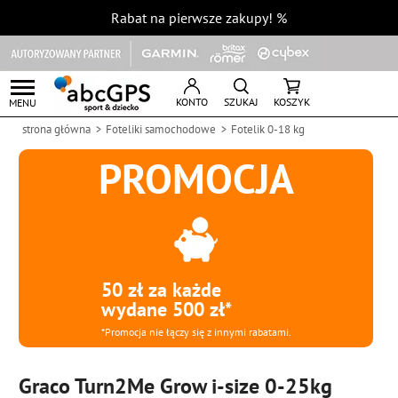
Rabat na pierwsze zakupy!
%
KONTO
SZUKAJ
KOSZYK
MENU
strona główna
Foteliki samochodowe
Fotelik 0-18 kg
PROMOCJA
50 zł za każde
wydane 500 zł*
*Promocja nie łączy się z innymi rabatami.
Graco Turn2Me Grow i-size 0-25kg