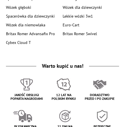
Wózek głęboki
Wózek dla dziewczynki
Spacerówka dla dziewczynki
Lekkie wózki 3w1
Wózek dla niemowlaka
Euro-Cart
Britax Romer Advansafix Pro
Britax Romer Swivel
Cybex Cloud T
Warto kupić u nas!
JAKOŚĆ OBSŁUGI
12 LAT NA
DORADZTWO
POPARTA NAGRODAMI
POLSKIM RYNKU
PRZED I PO ZAKUPIE
BŁYSKAWICZNA
21 DNI NA
BEZPIECZNE