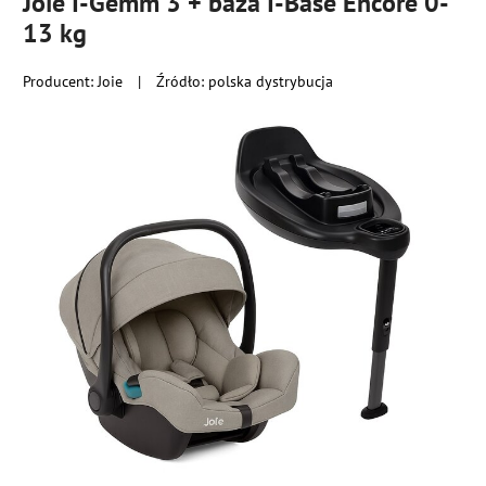
Joie I-Gemm 3 + baza I-Base Encore 0-
13 kg
Producent:
Joie
|
Źródło: polska dystrybucja