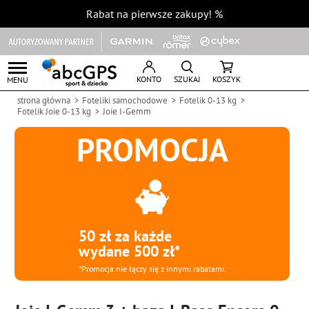
Rabat na pierwsze zakupy!
%
KONTO
SZUKAJ
KOSZYK
MENU
strona główna
Foteliki samochodowe
Fotelik 0-13 kg
Fotelik Joie 0-13 kg
Joie I-Gemm
PROMOCJA
50 zł za każde
wydane 500 zł*
*Promocja nie łączy się z innymi rabatami.