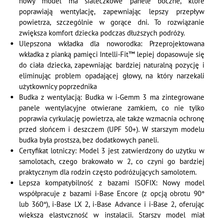
nowy model ma siateczkowe panele boczne, które
poprawiają wentylację, zapewniając lepszy przepływ
powietrza, szczególnie w gorące dni. To rozwiązanie
zwiększa komfort dziecka podczas dłuższych podróży.
Ulepszona wkładka dla noworodka: Przeprojektowana
wkładka z pianką pamięci Intelli-Fit™ lepiej dopasowuje się
do ciała dziecka, zapewniając bardziej naturalną pozycję i
eliminując problem opadającej głowy, na który narzekali
użytkownicy poprzednika
Budka z wentylacją: Budka w i-Gemm 3 ma zintegrowane
panele wentylacyjne otwierane zamkiem, co nie tylko
poprawia cyrkulację powietrza, ale także wzmacnia ochronę
przed słońcem i deszczem (UPF 50+). W starszym modelu
budka była prostsza, bez dodatkowych paneli.
Certyfikat lotniczy: Model 3 jest zatwierdzony do użytku w
samolotach, czego brakowało w 2, co czyni go bardziej
praktycznym dla rodzin często podróżujących samolotem.
Lepsza kompatybilność z bazami ISOFIX: Nowy model
współpracuje z bazami i-Base Encore (z opcją obrotu 90°
lub 360°), i-Base LX 2, i-Base Advance i i-Base 2, oferując
większą elastyczność w instalacji. Starszy model miał