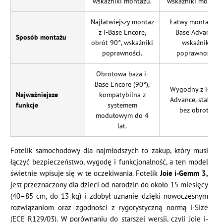
wskaźniki montażu.
wskaźniki montaż
Najłatwiejszy montaż
Łatwy montaż z i
z i-Base Encore,
Base Advance,
Sposób montażu
obrót 90°, wskaźniki
wskaźniki
poprawności.
poprawności.
Obrotowa baza i-
Base Encore (90°),
Wygodny z i-Bas
Najważniejsze
kompatybilna z
Advance, stabilny
funkcje
systemem
bez obrotu.
modułowym do 4
lat.
Fotelik samochodowy dla najmłodszych to zakup, który musi
łączyć bezpieczeństwo, wygodę i funkcjonalność, a ten model
świetnie wpisuje się w te oczekiwania. Fotelik
Joie i-Gemm 3,
jest przeznaczony dla dzieci od narodzin do około 15 miesięcy
(40–85 cm, do 13 kg) i zdobył uznanie dzięki nowoczesnym
rozwiązaniom oraz zgodności z rygorystyczną normą i-Size
(ECE R129/03). W porównaniu do starszej wersji, czyli Joie i-