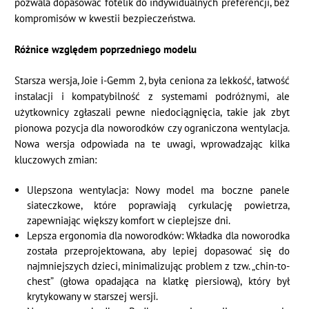
pozwala dopasować fotelik do indywidualnych preferencji, bez
kompromisów w kwestii bezpieczeństwa.
Różnice względem poprzedniego modelu
Starsza wersja, Joie i-Gemm 2, była ceniona za lekkość, łatwość
instalacji i kompatybilność z systemami podróżnymi, ale
użytkownicy zgłaszali pewne niedociągnięcia, takie jak zbyt
pionowa pozycja dla noworodków czy ograniczona wentylacja.
Nowa wersja odpowiada na te uwagi, wprowadzając kilka
kluczowych zmian:
Ulepszona wentylacja: Nowy model ma boczne panele
siateczkowe, które poprawiają cyrkulację powietrza,
zapewniając większy komfort w cieplejsze dni.
Lepsza ergonomia dla noworodków: Wkładka dla noworodka
została przeprojektowana, aby lepiej dopasować się do
najmniejszych dzieci, minimalizując problem z tzw. „chin-to-
chest” (głowa opadająca na klatkę piersiową), który był
krytykowany w starszej wersji.