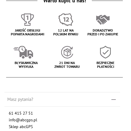
Warto kupić u nas!
JAKOŚĆ OBSŁUGI
12 LAT NA
DORADZTWO
POPARTA NAGRODAMI
POLSKIM RYNKU
PRZED I PO ZAKUPIE
BŁYSKAWICZNA
21 DNI NA
BEZPIECZNE
WYSYŁKA
ZWROT TOWARU
PŁATNOŚCI
Masz pytania?
61 415 27 51
info@abcgps.pl
Sklep abcGPS