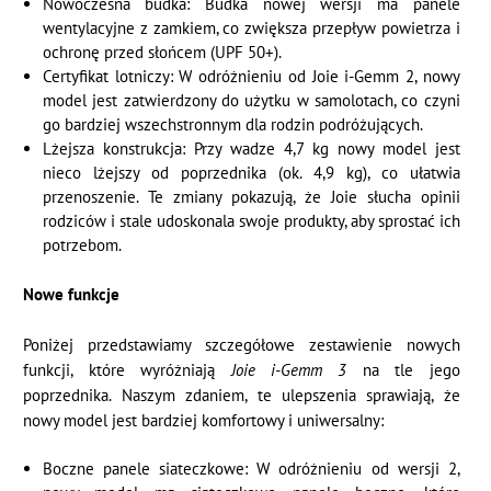
Nowoczesna budka: Budka nowej wersji ma panele
wentylacyjne z zamkiem, co zwiększa przepływ powietrza i
ochronę przed słońcem (UPF 50+).
Certyfikat lotniczy: W odróżnieniu od Joie i-Gemm 2, nowy
model jest zatwierdzony do użytku w samolotach, co czyni
go bardziej wszechstronnym dla rodzin podróżujących.
Lżejsza konstrukcja: Przy wadze 4,7 kg nowy model jest
nieco lżejszy od poprzednika (ok. 4,9 kg), co ułatwia
przenoszenie. Te zmiany pokazują, że Joie słucha opinii
rodziców i stale udoskonala swoje produkty, aby sprostać ich
potrzebom.
Nowe funkcje
Poniżej przedstawiamy szczegółowe zestawienie nowych
funkcji, które wyróżniają
Joie i-Gemm 3
na tle jego
poprzednika. Naszym zdaniem, te ulepszenia sprawiają, że
nowy model jest bardziej komfortowy i uniwersalny:
Boczne panele siateczkowe: W odróżnieniu od wersji 2,