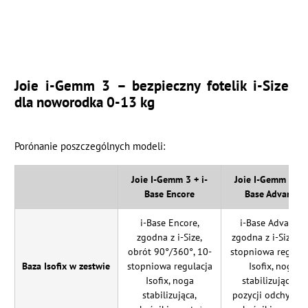
Joie i-Gemm 3 – bezpieczny fotelik i-Size
dla noworodka 0-13 kg
Porónanie poszczególnych modeli:
Joie I-Gemm 3 + i-
Joie I-Gemm 3 + i
Base Encore
Base Advance
i-Base Encore,
i-Base Advance,
zgodna z i-Size,
zgodna z i-Size, 1
obrót 90°/360°, 10-
stopniowa regulac
Baza Isofix w zestwie
stopniowa regulacja
Isofix, noga
Isofix, noga
stabilizująca, 7
stabilizująca,
pozycji odchyleni