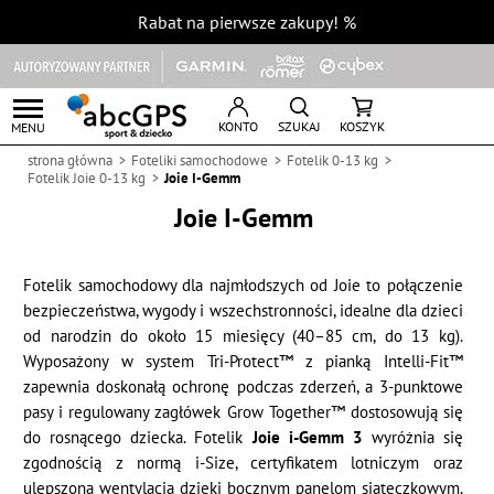
Rabat na pierwsze zakupy!
%
KONTO
SZUKAJ
KOSZYK
MENU
strona główna
Foteliki samochodowe
Fotelik 0-13 kg
Fotelik Joie 0-13 kg
Joie I-Gemm
Joie I-Gemm
Fotelik samochodowy dla najmłodszych od Joie to połączenie
bezpieczeństwa, wygody i wszechstronności, idealne dla dzieci
od narodzin do około 15 miesięcy (40–85 cm, do 13 kg).
Wyposażony w system Tri-Protect™ z pianką Intelli-Fit™
zapewnia doskonałą ochronę podczas zderzeń, a 3-punktowe
pasy i regulowany zagłówek Grow Together™ dostosowują się
do rosnącego dziecka. Fotelik
Joie i-Gemm 3
wyróżnia się
zgodnością z normą i-Size, certyfikatem lotniczym oraz
ulepszoną wentylacją dzięki bocznym panelom siateczkowym.