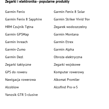
Zegarki i elektronika - popularne produkty
Garmin Fenix
Garmin Fenix 8 Solar
Garmin Fenix 8 Sapphire
Garmin Striker Vivid 9sv
HRM Czujnik Tętna
Zegarek wodoszczelny
Garmin GPSMap
Garmin Montana
Garmin Inreach
Garmin Etrex
Garmin-Zumo
Garmin Alpha
Garmin Dezl
Obroża elektryczna
Zegarki taktyczne
Zegarki wojskowe
GPS do roweru
Komputer rowerowy
Nawigacja rowerowa
Alkomat Promiler
Alcoblow
Alcofind Pro-x-5
Yanosik GTR S-clusive