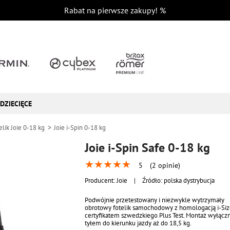
Rabat na pierwsze zakupy!
%
DZIECIĘCE
elik Joie 0-18 kg
Joie i-Spin 0-18 kg
Joie i-Spin Safe 0-18 kg
★
★
★
★
★
5
(2 opinie)
Producent:
Joie
|
Źródło: polska dystrybucja
Podwójnie przetestowany i niezwykle wytrzymały
obrotowy fotelik samochodowy z homologacją i-Size
certyfikatem szwedzkiego Plus Test. Montaż wyłącz
tyłem do kierunku jazdy aż do 18,5 kg.