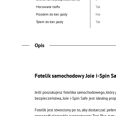
Mocowane Isofix
Tak
Przodem do kier. jazdy
Nie
Tyłem do kier. jazdy
Tak
Opis
Fotelik samochodowy
Joie i-Spin S
Jeśli poszukujesz fotelika samochodowego, który p
bezpieczeństwa, Joie i-Spin Safe jest idealną pr
Fotelik jest stworzony po to, aby dostarczać peł
przeszedł niezwykle rygorystyczny Test Plus, ty