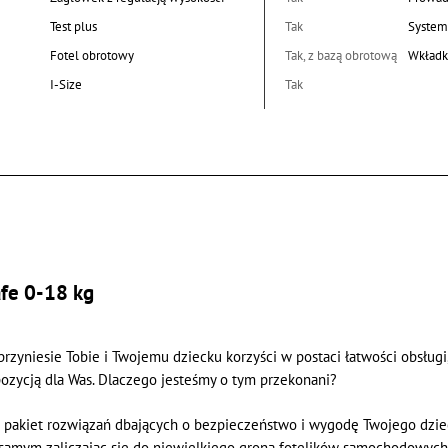
Test plus
Tak
System
Fotel obrotowy
Tak, z bazą obrotową
Wkładk
I-Size
Tak
afe 0-18 kg
rzyniesie Tobie i Twojemu dziecku korzyści w postaci łatwości obsługi
opozycją dla Was. Dlaczego jesteśmy o tym przekonani?
en pakiet rozwiązań dbających o bezpieczeństwo i wygodę Twojego dziec
m samym zaliczając się do niewielkiego grona fotelików samochodowyc