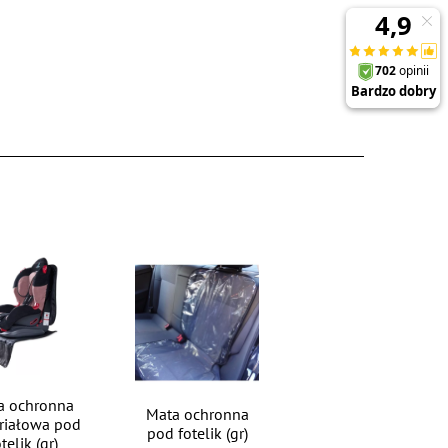
a ochronna
Mata ochronna
riałowa pod
pod fotelik (gr)
telik (gr)