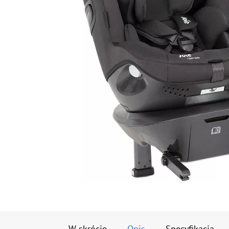
W skrócie
Opis
Specyfikacja