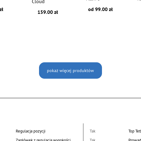
Cloud
zł
od 99.00 zł
159.00 zł
pokaż więcej produktów
Regulacja pozycji
Tak
Top Tet
Zagłówek z regulacją wysokości
Tak
Prowad