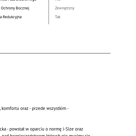
 Ochrony Bocznej
Zewnętrzny
a Redukcyjna
Tak
, komfortu oraz - przede wszystkim -
ka - powstał w oparciu o normę i-Size oraz
h, nad bezpieczeństwem których nie musimy się