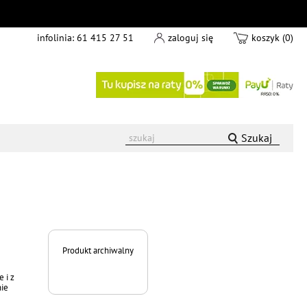
infolinia:
61 415 27 51
zaloguj się
koszyk (0)
Szukaj
Produkt archiwalny
 i z
nie