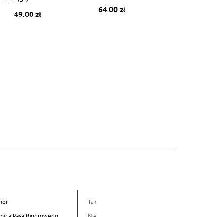
64.00 zł
49.00 zł
her
Tak
nica Pasa Biodrowego
Nie