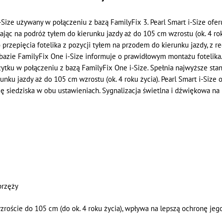
 i-Size używany w połączeniu z bazą FamilyFix 3. Pearl Smart i-Size of
ając na podróż tyłem do kierunku jazdy aż do 105 cm wzrostu (ok. 4 rok
przepięcia fotelika z pozycji tyłem na przodem do kierunku jazdy, z re
 bazie FamilyFix One i-Size informuje o prawidłowym montażu fotelika
użytku w połączeniu z bazą FamilyFix One i-Size. Spełnia najwyższe sta
nku jazdy aż do 105 cm wzrostu (ok. 4 roku życia). Pearl Smart i-Size 
ę siedziska w obu ustawieniach. Sygnalizacja świetlna i dźwiękowa na 
przęży
roście do 105 cm (do ok. 4 roku życia), wpływa na lepszą ochronę jego