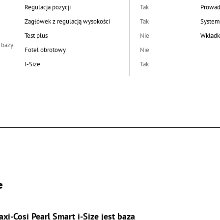
Regulacja pozycji
Tak
Prowad
Zagłówek z regulacją wysokości
Tak
System
Test plus
Nie
Wkładk
 bazy
Fotel obrotowy
Nie
I-Size
Tak
e
Cosi Pearl Smart i-Size jest baza