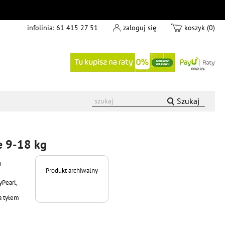
infolinia:
61 415 27 51
zaloguj się
koszyk (0)
Szukaj
e 9-18 kg
a
Produkt archiwalny
yPearl,
a tyłem