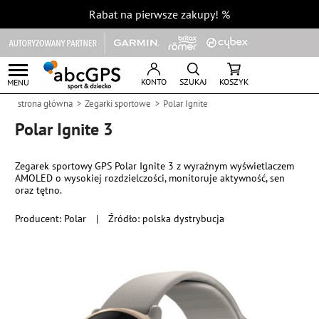
Rabat na pierwsze zakupy!
%
KONTO
SZUKAJ
KOSZYK
MENU
strona główna
Zegarki sportowe
Polar Ignite
Polar Ignite 3
Zegarek sportowy GPS Polar Ignite 3 z wyraźnym wyświetlaczem
AMOLED o wysokiej rozdzielczości, monitoruje aktywność, sen
oraz tętno.
Producent:
Polar
|
Źródło: polska dystrybucja