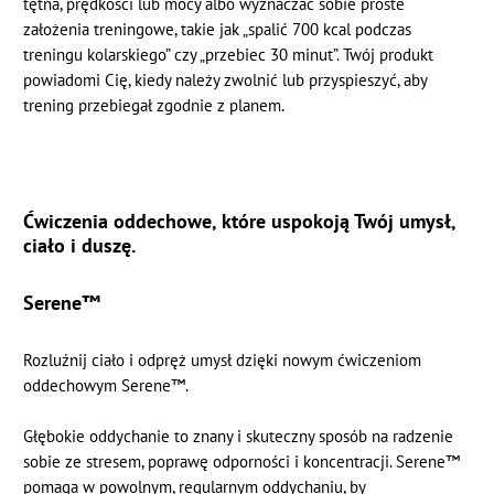
tętna, prędkości lub mocy albo wyznaczać sobie proste
założenia treningowe, takie jak „spalić 700 kcal podczas
treningu kolarskiego” czy „przebiec 30 minut”. Twój produkt
powiadomi Cię, kiedy należy zwolnić lub przyspieszyć, aby
trening przebiegał zgodnie z planem.
Ćwiczenia oddechowe, które uspokoją Twój umysł,
ciało i duszę.
Serene™
Rozluźnij ciało i odpręż umysł dzięki nowym ćwiczeniom
oddechowym Serene™.
Głębokie oddychanie to znany i skuteczny sposób na radzenie
sobie ze stresem, poprawę odporności i koncentracji. Serene™
pomaga w powolnym, regularnym oddychaniu, by