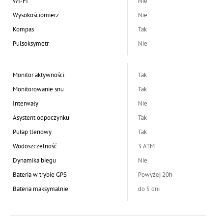
WI-FI
Nie
Wysokościomierz
Nie
Kompas
Tak
Pulsoksymetr
Nie
Monitor aktywności
Tak
Monitorowanie snu
Tak
Interwały
Nie
Asystent odpoczynku
Tak
Pułap tlenowy
Tak
Wodoszczelność
3 ATM
Dynamika biegu
Nie
Bateria w trybie GPS
Powyżej 20h
Bateria maksymalnie
do 5 dni