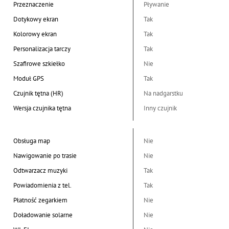
Przeznaczenie
Pływanie
Dotykowy ekran
Tak
Kolorowy ekran
Tak
Personalizacja tarczy
Tak
Szafirowe szkiełko
Nie
Moduł GPS
Tak
Czujnik tętna (HR)
Na nadgarstku
Wersja czujnika tętna
Inny czujnik
Obsługa map
Nie
Nawigowanie po trasie
Nie
Odtwarzacz muzyki
Tak
Powiadomienia z tel.
Tak
Płatność zegarkiem
Nie
Doładowanie solarne
Nie