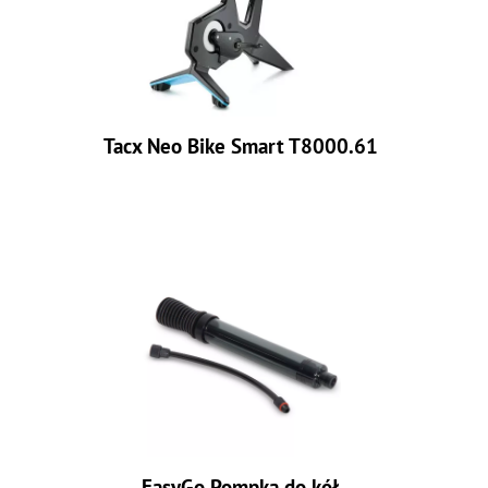
Tacx Neo Bike Smart T8000.61
EasyGo Pompka do kół