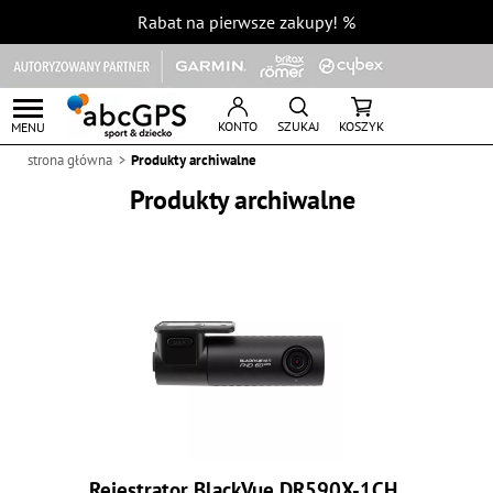
Rabat na pierwsze zakupy!
%
KONTO
SZUKAJ
KOSZYK
MENU
strona główna
Produkty archiwalne
Produkty archiwalne
Rejestrator BlackVue DR590X-1CH