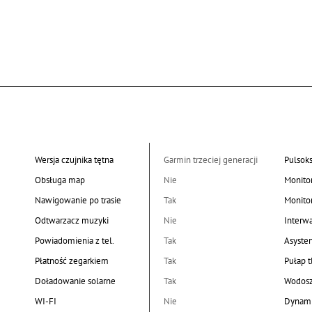
Wersja czujnika tętna
Garmin trzeciej generacji
Pulsok
Obsługa map
Nie
Monito
Nawigowanie po trasie
Tak
Monito
Odtwarzacz muzyki
Nie
Interw
Powiadomienia z tel.
Tak
Asyste
Płatność zegarkiem
Tak
Pułap 
Doładowanie solarne
Tak
Wodosz
WI-FI
Nie
Dynami