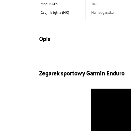
Moduł GPS
Tak
Czujnik tętna (HR)
Na nadgarstku
Opis
Zegarek sportowy Garmin Enduro