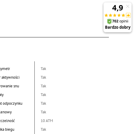
symetr
Tak
r aktywności
Tak
rowanie snu
Tak
ały
Tak
nt odpoczynku
Tak
tlenowy
Tak
czelność
10 ATM
ka biegu
Tak