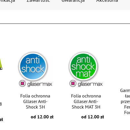
Garm
Folia ochronna
Folia ochronna
ła
Gllaser Anti-
Gllaser Anti-
prze
8
Shock 5H
Shock MAT 3H
Fe
For
od 12.00 zł
od 12.00 zł
zł