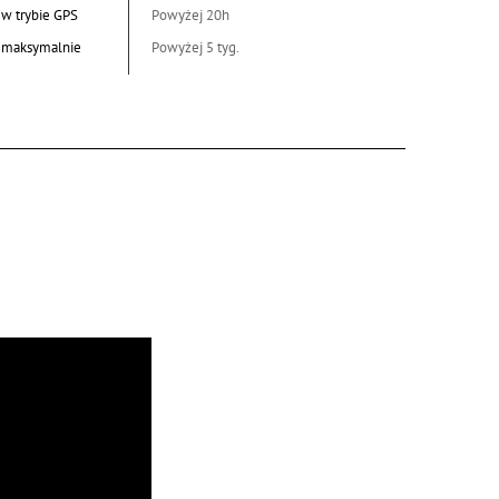
 w trybie GPS
Powyżej 20h
a maksymalnie
Powyżej 5 tyg.