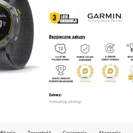
Bezpieczne zakupy
Zobacz:
Instrukcję obsługi
fikacja
Zawartość
Gwarancja
Akcesoria