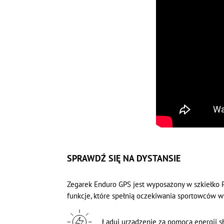
SPRAWDŹ SIĘ NA DYSTANSIE
Zegarek Enduro GPS jest wyposażony w szkiełko P
funkcje, które spełnią oczekiwania sportowców wy
Ładuj urządzenie za pomocą energii sł