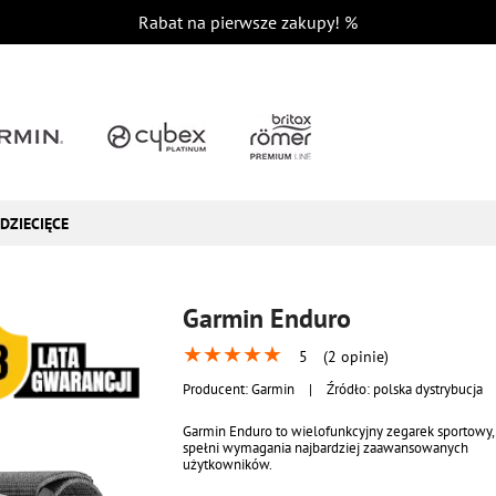
Rabat na pierwsze zakupy!
%
DZIECIĘCE
Garmin Enduro
★
★
★
★
★
5
(2 opinie)
Producent:
Garmin
|
Źródło: polska dystrybucja
Garmin Enduro to wielofunkcyjny zegarek sportowy, 
spełni wymagania najbardziej zaawansowanych
użytkowników.