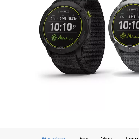
W skrócie
Opis
Mapy
Specy