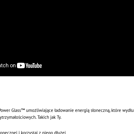
ower Glass™ umożliwiające ładowanie energią słoneczną, które wydłuż
trzymałościowych. Takich jak Ty.
onecznej i korzystaj z niego dłużej