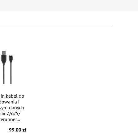
in kabel do
dowania i
syłu danych
nix 7/6/5/
erunner...
99.00 zł