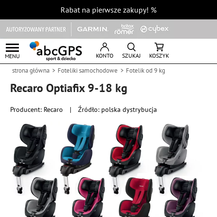
Rabat na pierwsze zakupy!
%
KONTO
SZUKAJ
KOSZYK
MENU
strona główna
Foteliki samochodowe
Fotelik od 9 kg
Recaro Optiafix 9-18 kg
Producent:
Recaro
|
Źródło: polska dystrybucja