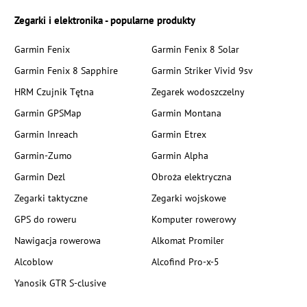
Zegarki i elektronika - popularne produkty
Garmin Fenix
Garmin Fenix 8 Solar
Garmin Fenix 8 Sapphire
Garmin Striker Vivid 9sv
HRM Czujnik Tętna
Zegarek wodoszczelny
Garmin GPSMap
Garmin Montana
Garmin Inreach
Garmin Etrex
Garmin-Zumo
Garmin Alpha
Garmin Dezl
Obroża elektryczna
Zegarki taktyczne
Zegarki wojskowe
GPS do roweru
Komputer rowerowy
Nawigacja rowerowa
Alkomat Promiler
Alcoblow
Alcofind Pro-x-5
Yanosik GTR S-clusive