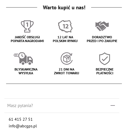
Warto kupić u nas!
JAKOŚĆ OBSŁUGI
12 LAT NA
DORADZTWO
POPARTA NAGRODAMI
POLSKIM RYNKU
PRZED I PO ZAKUPIE
BŁYSKAWICZNA
21 DNI NA
BEZPIECZNE
WYSYŁKA
ZWROT TOWARU
PŁATNOŚCI
Masz pytania?
61 415 27 51
info@abcgps.pl