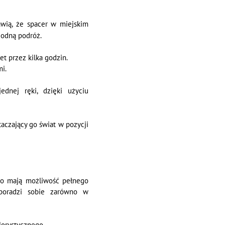
rawią, że spacer w miejskim
godną podróż.
t przez kilka godzin.
i.
dnej ręki, dzięki użyciu
czający go świat w pozycji
wo mają możliwość pełnego
 poradzi sobie zarówno w
lorystycznego.