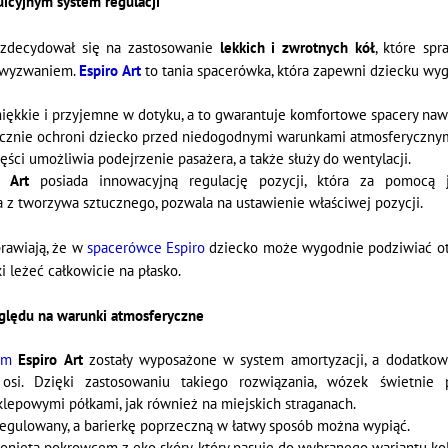
uicyjnym system regulacji
zdecydował się na zastosowanie
lekkich i zwrotnych kół
, które sp
m wyzwaniem.
Espiro
Art
to tania spacerówka, która zapewni dziecku wy
miękkie i przyjemne w dotyku, a to gwarantuje komfortowe spacery nawe
cznie ochroni dziecko przed niedogodnymi warunkami atmosferycznym
ęści umożliwia podejrzenie pasażera, a także służy do wentylacji.
ce
Art
posiada innowacyjną regulację pozycji, która za pomocą je
z tworzywa sztucznego, pozwala na ustawienie właściwej pozycji.
rawiają, że w
spacerówce Espiro
dziecko może wygodnie podziwiać ota
i leżeć całkowicie na płasko.
lędu na warunki atmosferyczne
ym
Espiro
Art
zostały wyposażone w system amortyzacji, a dodatko
osi. Dzięki zastosowaniu takiego rozwiązania, wózek świetnie
lepowymi półkami, jak również na miejskich straganach.
egulowany, a barierkę poprzeczną w łatwy sposób można wypiąć.
łonięta pokrowcem z eko skóry, który pasuje do wybranego wariantu ko