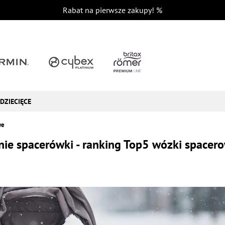
Rabat na pierwsze zakupy!
%
DZIECIĘCE
we
nie spacerówki - ranking Top5 wózki spacer