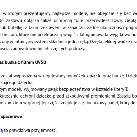
g, w którym prezentujemy najlepsze modele, nie obejdzie się bez 
o zestawu dołącza także ochronną folię przeciwdeszczową, ciepłą
lub butelkę. Z takim zestawem w zanadrzu, żadne okoliczności pog
zieciom, które nie przekraczają wagi 15 kilogramów. Ta wyjątkowo 
ony w intuicyjny system składania jedną ręką. Dzięki lekkiej wadze o
ścią zadowoli wielbicieli częstych podróży.
oraz budka z filtrem UV50
został wyposażona w regulowany podnóżek, oparcie oraz budkę. Dzięk
snącego dziecka.
tym modelu wyjmowany pałąk bezpieczeństwa w kształcie litery T.
skutecznie ochroni dziecko przed szkodliwymi promieniami. Została 
ym zamkiem w górnej jej części znajduje się dodatkowy panel, który d
ki spacerowe
ką
to prawdziwa przyjemność.