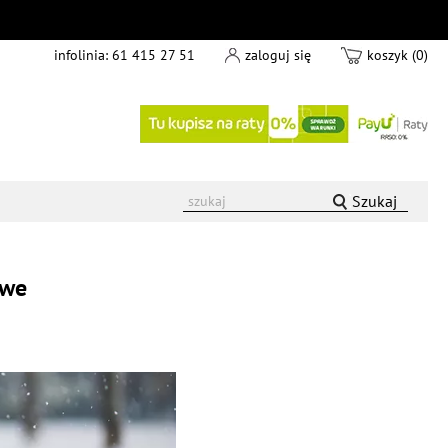
infolinia:
61 415 27 51
zaloguj się
koszyk (0)
Szukaj
owe