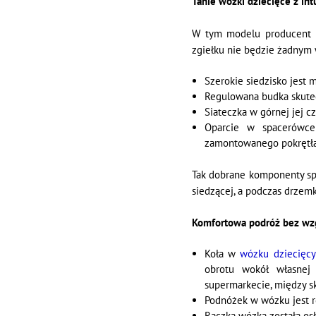
Tanie wózki dziecięce z int
W tym modelu producent 
zgiełku nie będzie żadny
Szerokie siedzisko jest 
Regulowana budka skute
Siateczka w górnej jej cz
Oparcie w spacerów
zamontowanego pokrętła 
Tak dobrane komponenty sp
siedzącej, a podczas drzemk
Komfortowa podróż bez wzg
Koła w
wózku dziecięc
obrotu wokół własnej 
supermarkecie, między sk
Podnóżek w wózku jest r
Rączka wózka została os