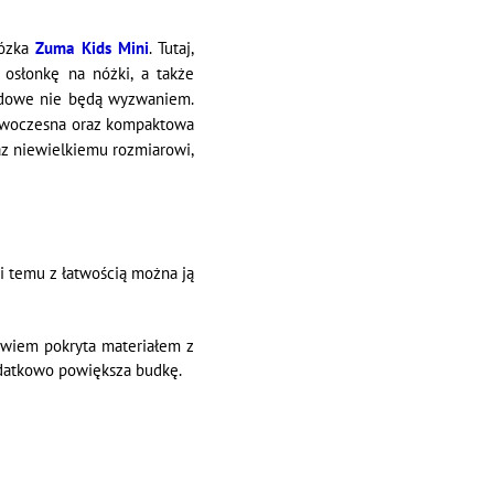
wózka
Zuma Kids Mini
. Tutaj,
 osłonkę na nóżki, a także
odowe nie będą wyzwaniem.
nowoczesna oraz kompaktowa
raz niewielkiemu rozmiarowi,
i temu z łatwością można ją
bowiem pokryta materiałem z
odatkowo powiększa budkę.