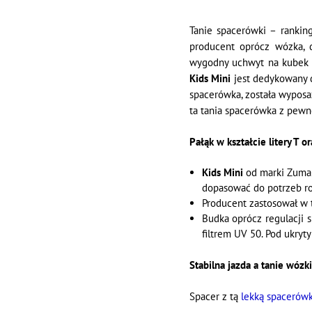
Tanie spacerówki – rankin
producent oprócz wózka, d
wygodny uchwyt na kubek 
Kids Mini
jest dedykowany d
spacerówka, została wyposaż
ta tania spacerówka z pewno
Pałąk w kształcie litery T 
Kids Mini
od marki Zuma 
dopasować do potrzeb ro
Producent zastosował w 
Budka oprócz regulacji 
filtrem UV 50. Pod ukryt
Stabilna jazda a tanie wóz
Spacer z tą
lekką spacerów