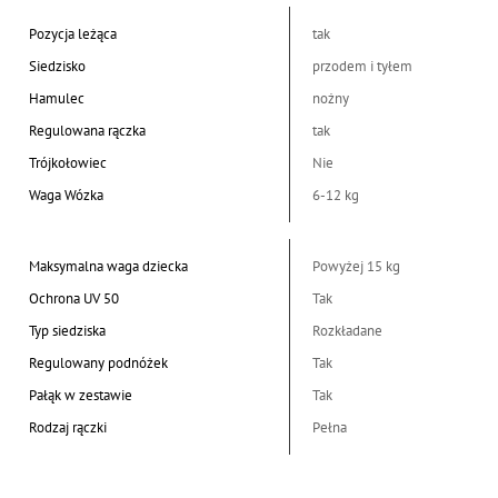
Pozycja leżąca
tak
Siedzisko
przodem i tyłem
Hamulec
nożny
Regulowana rączka
tak
Trójkołowiec
Nie
Waga Wózka
6-12 kg
Maksymalna waga dziecka
Powyżej 15 kg
Ochrona UV 50
Tak
Typ siedziska
Rozkładane
Regulowany podnóżek
Tak
Pałąk w zestawie
Tak
Rodzaj rączki
Pełna