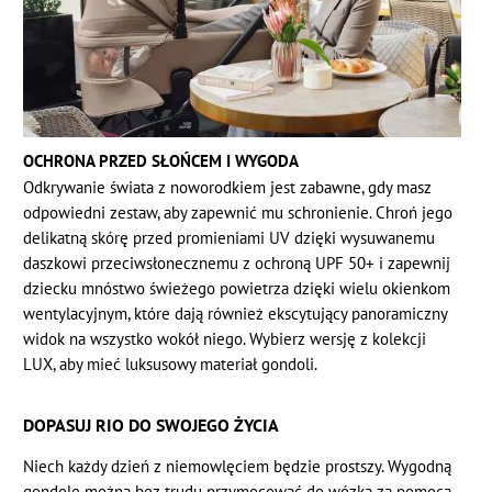
OCHRONA PRZED SŁOŃCEM I WYGODA
Odkrywanie świata z noworodkiem jest zabawne, gdy masz
odpowiedni zestaw, aby zapewnić mu schronienie. Chroń jego
delikatną skórę przed promieniami UV dzięki wysuwanemu
daszkowi przeciwsłonecznemu z ochroną UPF 50+ i zapewnij
dziecku mnóstwo świeżego powietrza dzięki wielu okienkom
wentylacyjnym, które dają również ekscytujący panoramiczny
widok na wszystko wokół niego. Wybierz wersję z kolekcji
LUX, aby mieć luksusowy materiał gondoli.
DOPASUJ RIO DO SWOJEGO ŻYCIA
Niech każdy dzień z niemowlęciem będzie prostszy. Wygodną
gondolę można bez trudu przymocować do wózka za pomocą