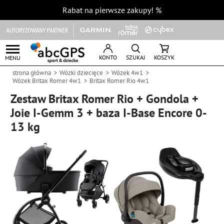
Rabat na pierwsze zakupy!
%
KONTO
SZUKAJ
KOSZYK
MENU
strona główna
Wózki dziecięce
Wózek 4w1
Wózek Britax Romer 4w1
Britax Romer Rio 4w1
Zestaw Britax Romer Rio + Gondola +
Joie I-Gemm 3 + baza I-Base Encore 0-
13 kg