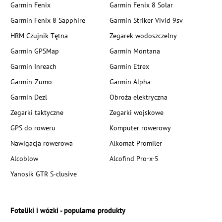
Garmin Fenix
Garmin Fenix 8 Solar
Garmin Fenix 8 Sapphire
Garmin Striker Vivid 9sv
HRM Czujnik Tętna
Zegarek wodoszczelny
Garmin GPSMap
Garmin Montana
Garmin Inreach
Garmin Etrex
Garmin-Zumo
Garmin Alpha
Garmin Dezl
Obroża elektryczna
Zegarki taktyczne
Zegarki wojskowe
GPS do roweru
Komputer rowerowy
Nawigacja rowerowa
Alkomat Promiler
Alcoblow
Alcofind Pro-x-5
Yanosik GTR S-clusive
Foteliki i wózki - popularne produkty