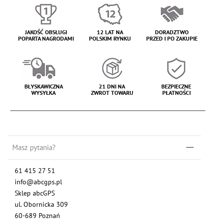
JAKOŚĆ OBSŁUGI
12 LAT NA
DORADZTWO
POPARTA NAGRODAMI
POLSKIM RYNKU
PRZED I PO ZAKUPIE
BŁYSKAWICZNA
21 DNI NA
BEZPIECZNE
WYSYŁKA
ZWROT TOWARU
PŁATNOŚCI
Masz pytania?
61 415 27 51
info@abcgps.pl
Sklep abcGPS
ul. Obornicka 309
60-689 Poznań