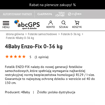
Rabat na pierwsze zakupy!
%
KONTO
SZUKAJ
KOSZYK
MENU
strona główna
Foteliki samochodowe
Fotelik 0-36 kg
Fotelik 4Baby 0-36 kg
4Baby Enzo-Fix 0-36 kg
★
★
★
★
★
5
(1 opinia)
Fotelik ENZO-FIX należy do nowej generacji fotelików
samochodowych, które spełniają wymagania najbardziej
restrykcyjnej normy bezpieczeństwa homologacji R129 / I-size.
Gwarantuje to najwyższą ochronę dziecku o wzroście od 40 do
150 cm.
Producent:
4Baby
|
Źródło: polska dystrybucja