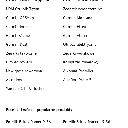
Garmin Fenix 8 Sapphire
Garmin Striker Vivid 9sv
HRM Czujnik Tętna
Zegarek wodoszczelny
Garmin GPSMap
Garmin Montana
Garmin Inreach
Garmin Etrex
Garmin-Zumo
Garmin Alpha
Garmin Dezl
Obroża elektryczna
Zegarki taktyczne
Zegarki wojskowe
GPS do roweru
Komputer rowerowy
Nawigacja rowerowa
Alkomat Promiler
Alcoblow
Alcofind Pro-x-5
Yanosik GTR S-clusive
Foteliki i wózki - popularne produkty
Fotelik Britax Romer 9-36
Fotelik Britax Romer 15-36