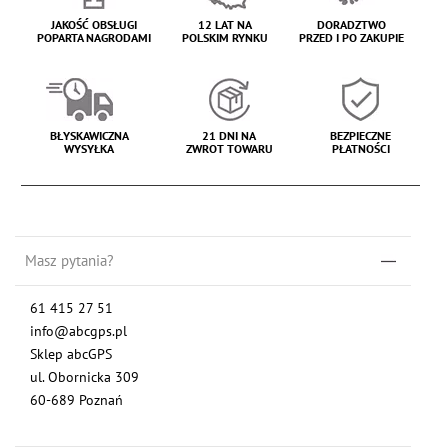
JAKOŚĆ OBSŁUGI
12 LAT NA
DORADZTWO
POPARTA NAGRODAMI
POLSKIM RYNKU
PRZED I PO ZAKUPIE
BŁYSKAWICZNA
21 DNI NA
BEZPIECZNE
WYSYŁKA
ZWROT TOWARU
PŁATNOŚCI
Masz pytania?
61 415 27 51
info@abcgps.pl
Sklep abcGPS
ul. Obornicka 309
60-689 Poznań