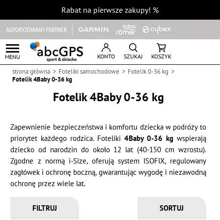
Rabat na pierwsze zakupy!
%
KONTO
SZUKAJ
KOSZYK
MENU
strona główna
Foteliki samochodowe
Fotelik 0-36 kg
Fotelik 4Baby 0-36 kg
Fotelik 4Baby 0-36 kg
Zapewnienie bezpieczeństwa i komfortu dziecka w podróży to
priorytet każdego rodzica. Foteliki
4Baby 0-36 kg
wspierają
dziecko od narodzin do około 12 lat (40-150 cm wzrostu).
Zgodne z normą i-Size, oferują system ISOFIX, regulowany
zagłówek i ochronę boczną, gwarantując wygodę i niezawodną
ochronę przez wiele lat.
FILTRUJ