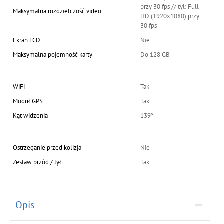
przy 30 fps // tył: Full
Maksymalna rozdzielczość video
HD (1920x1080) przy
30 fps
Ekran LCD
Nie
Maksymalna pojemność karty
Do 128 GB
WiFi
Tak
Moduł GPS
Tak
Kąt widzenia
139°
Ostrzeganie przed kolizja
Nie
Zestaw przód / tył
Tak
Opis