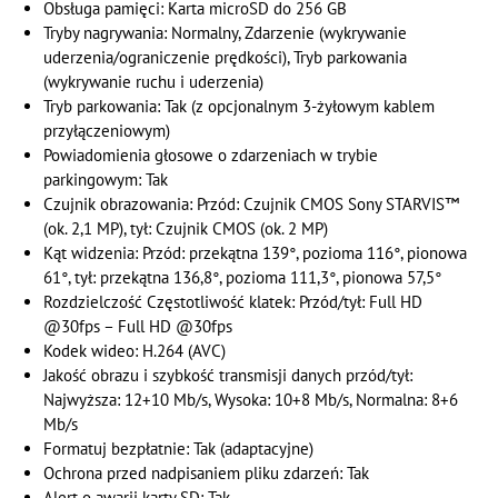
Obsługa pamięci: Karta microSD do 256 GB
Tryby nagrywania: Normalny, Zdarzenie (wykrywanie
uderzenia/ograniczenie prędkości), Tryb parkowania
(wykrywanie ruchu i uderzenia)
Tryb parkowania: Tak (z opcjonalnym 3-żyłowym kablem
przyłączeniowym)
Powiadomienia głosowe o zdarzeniach w trybie
parkingowym: Tak
Czujnik obrazowania: Przód: Czujnik CMOS Sony STARVIS™
(ok. 2,1 MP), tył: Czujnik CMOS (ok. 2 MP)
Kąt widzenia: Przód: przekątna 139°, pozioma 116°, pionowa
61°, tył: przekątna 136,8°, pozioma 111,3°, pionowa 57,5°
Rozdzielczość Częstotliwość klatek: Przód/tył: Full HD
@30fps – Full HD @30fps
Kodek wideo: H.264 (AVC)
Jakość obrazu i szybkość transmisji danych przód/tył:
Najwyższa: 12+10 Mb/s, Wysoka: 10+8 Mb/s, Normalna: 8+6
Mb/s
Formatuj bezpłatnie: Tak (adaptacyjne)
Ochrona przed nadpisaniem pliku zdarzeń: Tak
Alert o awarii karty SD: Tak