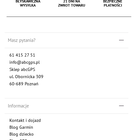
BŁYSKAWICZNA
21 DNI NA
BEZPIECZNE
WYSYŁKA
ZWROT TOWARU
PŁATNOŚCI
Masz pytania?
61 415 27 51
info@abcgps.pl
Sklep abcGPS
ul. Obornicka 309
60-689 Poznań
Informacje
Kontakt i dojazd
Blog Garmin
Blog dziecko