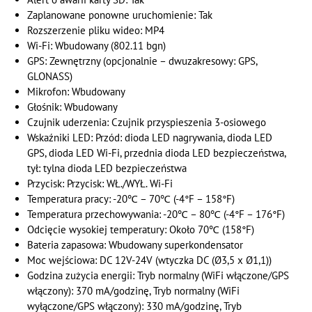
Zaplanowane ponowne uruchomienie: Tak
Rozszerzenie pliku wideo: MP4
Wi-Fi: Wbudowany (802.11 bgn)
GPS: Zewnętrzny (opcjonalnie – dwuzakresowy: GPS,
GLONASS)
Mikrofon: Wbudowany
Głośnik: Wbudowany
Czujnik uderzenia: Czujnik przyspieszenia 3-osiowego
Wskaźniki LED: Przód: dioda LED nagrywania, dioda LED
GPS, dioda LED Wi-Fi, przednia dioda LED bezpieczeństwa,
tył: tylna dioda LED bezpieczeństwa
Przycisk: Przycisk: WŁ./WYŁ. Wi-Fi
Temperatura pracy: -20℃ – 70℃ (-4°F – 158°F)
Temperatura przechowywania: -20℃ – 80℃ (-4°F – 176°F)
Odcięcie wysokiej temperatury: Około 70℃ (158°F)
Bateria zapasowa: Wbudowany superkondensator
Moc wejściowa: DC 12V-24V (wtyczka DC (Ø3,5 x Ø1,1))
Godzina zużycia energii: Tryb normalny (WiFi włączone/GPS
włączony): 370 mA/godzinę, Tryb normalny (WiFi
wyłączone/GPS włączony): 330 mA/godzinę, Tryb