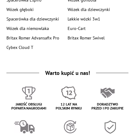
Spacerówka Espiro
Wózek gondola
Wózek głęboki
Wózek dla dziewczynki
Spacerówka dla dziewczynki
Lekkie wózki 3w1
Wózek dla niemowlaka
Euro-Cart
Britax Romer Advansafix Pro
Britax Romer Swivel
Cybex Cloud T
Warto kupić u nas!
JAKOŚĆ OBSŁUGI
12 LAT NA
DORADZTWO
POPARTA NAGRODAMI
POLSKIM RYNKU
PRZED I PO ZAKUPIE