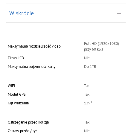
W skrócie
Full HD (1920x1080)
Maksymalna rozdzielczość video
przy 60 kl/s
Ekran LCD
Nie
Maksymalna pojemność karty
Do 1TB
WiFi
Tak
Moduł GPS
Tak
Kąt widzenia
139°
Ostrzeganie przed kolizja
Tak
Zestaw przód / tył
Nie