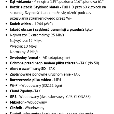
Kąt widzenia -
Przekątna 139°, pozioma 116°, pionowa 61°
Rozdzielczość Szybkość klatek -
Full HD przy 60 klatkach na
sekundę. Szybkość klatek może się różnić podczas
przesyłania strumieniowego przez Wi-Fi
Kodek wideo -
H.264 (AVC)
Jakość obrazu i szybkość transmisji z przodu/z tyłu-
Najwyższy (Ekstremalny): 25 Mb/s
Najwyższa: 12 Mb/s
Wysoka: 10 Mb/s
Normalny: 8 Mb/s
Swobodny format -
TAK (adaptacyjne)
Ochrona przed nadpisaniem pliku zdarzeń -
TAK (do 50)
Alert o awarii karty SD -
TAK
Zaplanowane ponowne uruchomienie -
TAK
Rozszerzenie pliku wideo -
MP4
Wi-Fi -
Wbudowany (802.11 bgn)
Cloud Zgodny -
TAK
GPS -
Wbudowany (dwuzakresowy: GPS, GLONASS)
Mikrofon -
Wbudowany
Głośnik -
Wbudowany
Czujnik uderzenia -
3-osiowy czujnik przyspieszenia