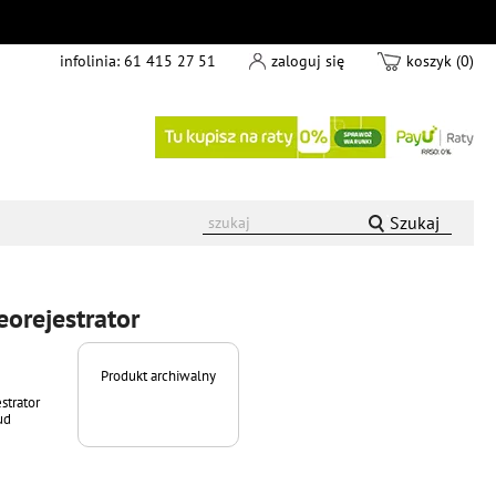
infolinia:
61 415 27 51
zaloguj się
koszyk (0)
Szukaj
orejestrator
Produkt archiwalny
strator
ud