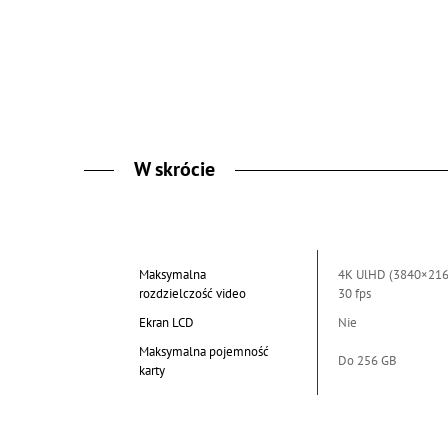
W skrócie
Maksymalna
4K UlHD (3840×216
rozdzielczość video
30 fps
Ekran LCD
Nie
Maksymalna pojemność
Do 256 GB
karty