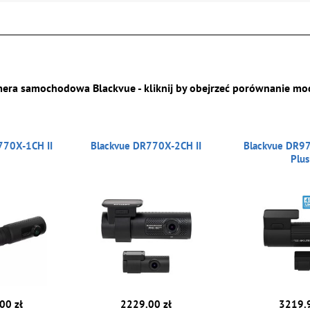
era samochodowa Blackvue - kliknij by obejrzeć porównanie mod
770X-1CH II
Blackvue DR770X-2CH II
Blackvue DR9
Plus 
00 zł
2229.00 zł
3219.9