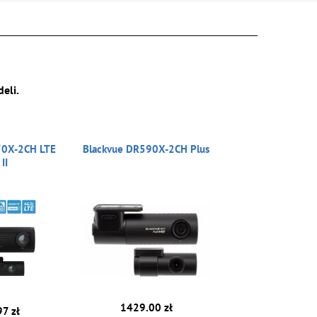
eli.
70X-2CH LTE
Blackvue DR590X-2CH Plus
II
1429.00 zł
7 zł