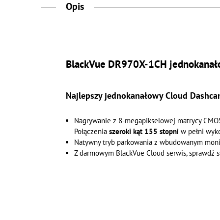
Opis
BlackVue DR970X-1CH jednokanał
Najlepszy jednokanałowy Cloud Dashca
Nagrywanie z 8-megapikselowej matrycy CMOS w
Połączenia
szeroki kąt 155 stopni
w pełni wyko
Natywny tryb parkowania z wbudowanym monito
Z darmowym BlackVue Cloud serwis, sprawdź s