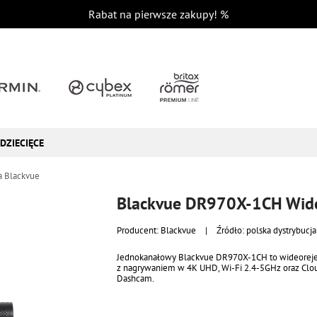
Rabat na pierwsze zakupy!
%
DZIECIĘCE
 Blackvue
Blackvue DR970X-1CH Wide
Producent:
Blackvue
|
Źródło: polska dystrybucja
Jednokanałowy Blackvue DR970X-1CH to wideoreje
z nagrywaniem w 4K UHD, Wi-Fi 2.4-5GHz oraz Clo
Dashcam.