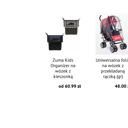
Zuma Kids
Uniwersalna fol
Organizer na
na wózek z
wózek z
przekładaną
kieszonką
rączką (gr)
od 60.99 zł
48.00 