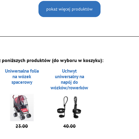
pokaż więcej produktów
z poniższych produktów (do wyboru w koszyku):
Uniwersalna folia
Uchwyt
na wózek
uniwersalny na
spacerowy
napój do
wózków/rowerków
23.00
40.00