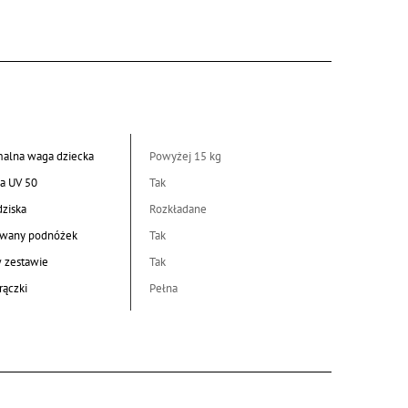
alna waga dziecka
Powyżej 15 kg
a UV 50
Tak
dziska
Rozkładane
wany podnóżek
Tak
w zestawie
Tak
rączki
Pełna