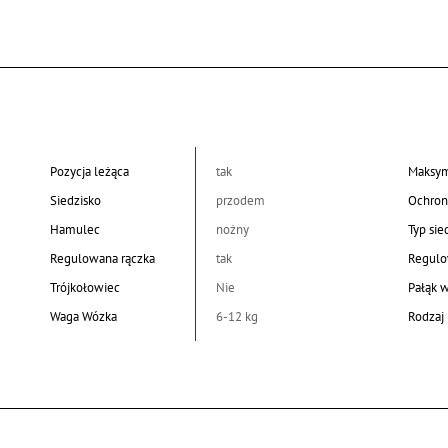
Pozycja leżąca
tak
Maksym
Siedzisko
przodem
Ochron
Hamulec
nożny
Typ sie
Regulowana rączka
tak
Regulo
Trójkołowiec
Nie
Pałąk 
Waga Wózka
6-12 kg
Rodzaj 