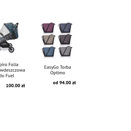
piro Folia
EasyGo Torba
iwdeszczowa
Optimo
do Fuel
od 94.00 zł
100.00 zł