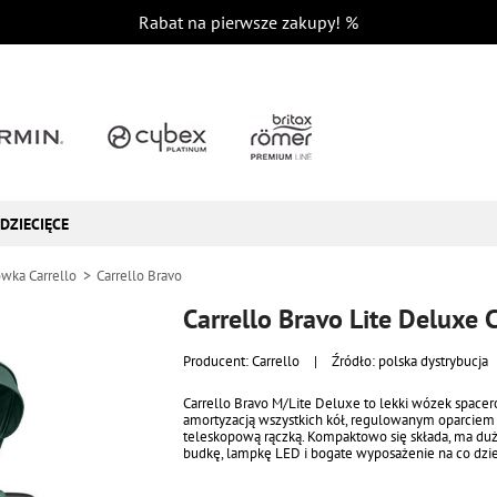
Rabat na pierwsze zakupy!
%
DZIECIĘCE
wka Carrello
Carrello Bravo
Carrello Bravo Lite Deluxe
Producent:
Carrello
|
Źródło: polska dystrybucja
Carrello Bravo M/Lite Deluxe to lekki wózek space
amortyzacją wszystkich kół, regulowanym oparciem 
teleskopową rączką. Kompaktowo się składa, ma du
budkę, lampkę LED i bogate wyposażenie na co dzi