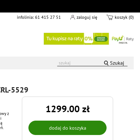
infolinia:
61 415 27 51
zaloguj się
koszyk (0)
Szukaj
 CRL-5529
1299.00 zł
rowy z
i
żą
eń.