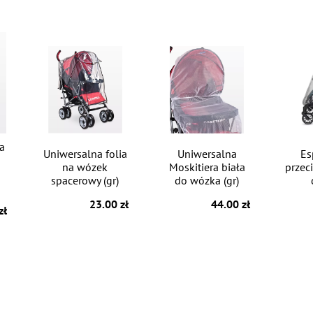
ia
Uniwersalna folia
Uniwersalna
Es
na wózek
Moskitiera biała
przec
spacerowy (gr)
do wózka (gr)
23.00 zł
44.00 zł
zł