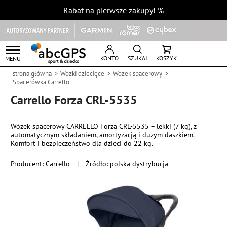
Rabat na pierwsze zakupy!
%
KONTO
SZUKAJ
KOSZYK
MENU
strona główna
Wózki dziecięce
Wózek spacerowy
Spacerówka Carrello
Carrello Forza CRL-5535
Wózek spacerowy CARRELLO Forza CRL-5535 – lekki (7 kg), z
automatycznym składaniem, amortyzacją i dużym daszkiem.
Komfort i bezpieczeństwo dla dzieci do 22 kg.
Producent:
Carrello
|
Źródło: polska dystrybucja