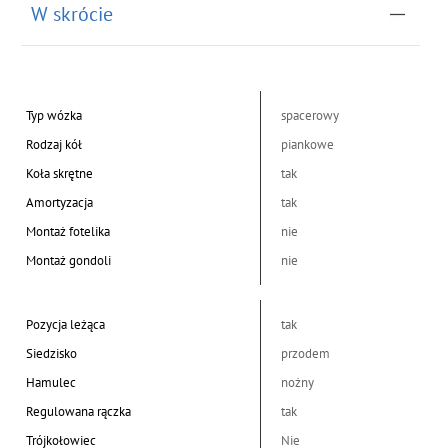
W skrócie
Typ wózka
spacerowy
Rodzaj kół
piankowe
Koła skrętne
tak
Amortyzacja
tak
Montaż fotelika
nie
Montaż gondoli
nie
Pozycja leżąca
tak
Siedzisko
przodem
Hamulec
nożny
Regulowana rączka
tak
Trójkołowiec
Nie