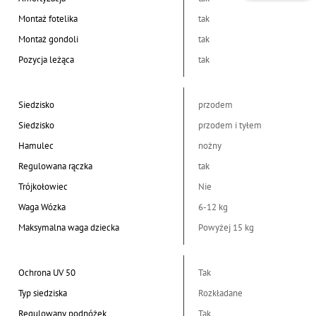
Montaż fotelika
tak
Montaż gondoli
tak
Pozycja leżąca
tak
Siedzisko
przodem
Siedzisko
przodem i tyłem
Hamulec
nożny
Regulowana rączka
tak
Trójkołowiec
Nie
Waga Wózka
6-12 kg
Maksymalna waga dziecka
Powyżej 15 kg
Ochrona UV 50
Tak
Typ siedziska
Rozkładane
Regulowany podnóżek
Tak