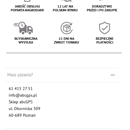
JAKOŚĆ OBSŁUGI
12 LAT NA
DORADZTWO
POPARTA NAGRODAMI
POLSKIM RYNKU
PRZED I PO ZAKUPIE
BŁYSKAWICZNA
21 DNI NA
BEZPIECZNE
WYSYŁKA
ZWROT TOWARU
PŁATNOŚCI
Masz pytania?
61 415 27 51
info@abcgps.pl
Sklep abcGPS
ul. Obornicka 309
60-689 Poznań