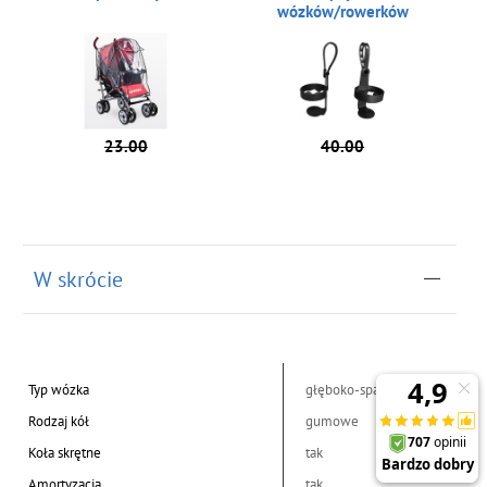
wózków/rowerków
23.00
40.00
W skrócie
Typ wózka
głęboko-spacerowy
Rodzaj kół
gumowe
Koła skrętne
tak
Amortyzacja
tak