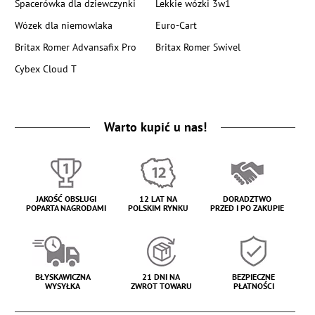
Spacerówka dla dziewczynki
Lekkie wózki 3w1
Wózek dla niemowlaka
Euro-Cart
Britax Romer Advansafix Pro
Britax Romer Swivel
Cybex Cloud T
Warto kupić u nas!
JAKOŚĆ OBSŁUGI
12 LAT NA
DORADZTWO
POPARTA NAGRODAMI
POLSKIM RYNKU
PRZED I PO ZAKUPIE
BŁYSKAWICZNA
21 DNI NA
BEZPIECZNE
WYSYŁKA
ZWROT TOWARU
PŁATNOŚCI