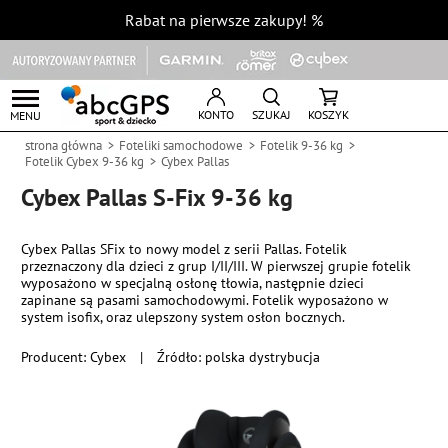
Rabat na pierwsze zakupy!
%
KONTO
SZUKAJ
KOSZYK
MENU
strona główna
Foteliki samochodowe
Fotelik 9-36 kg
Fotelik Cybex 9-36 kg
Cybex Pallas
Cybex Pallas S-Fix 9-36 kg
Cybex Pallas SFix to nowy model z serii Pallas. Fotelik
przeznaczony dla dzieci z grup I/II/III. W pierwszej grupie fotelik
wyposażono w specjalną osłonę tłowia, następnie dzieci
zapinane są pasami samochodowymi. Fotelik wyposażono w
system isofix, oraz ulepszony system osłon bocznych.
Producent:
Cybex
|
Źródło: polska dystrybucja