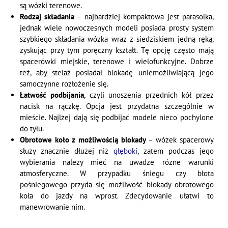
są wózki terenowe.
Rodzaj składania
– najbardziej kompaktowa jest parasolka,
jednak wiele nowoczesnych modeli posiada prosty system
szybkiego składania wózka wraz z siedziskiem jedną ręką,
zyskując przy tym poręczny kształt. Tę opcję często mają
spacerówki miejskie, terenowe i wielofunkcyjne. Dobrze
też, aby stelaż posiadał blokadę uniemożliwiającą jego
samoczynne rozłożenie się.
Łatwość
podbijania
, czyli unoszenia przednich kół przez
nacisk na rączkę. Opcja jest przydatna szczególnie w
mieście. Najlżej dają się podbijać modele nieco pochylone
do tyłu.
Obrotowe koło z możliwością blokady
– wózek spacerowy
służy znacznie dłużej niż
głęboki
, zatem podczas jego
wybierania należy mieć na uwadze różne warunki
atmosferyczne. W przypadku śniegu czy błota
pośniegowego przyda się możliwość blokady obrotowego
koła do jazdy na wprost. Zdecydowanie ułatwi to
manewrowanie nim.