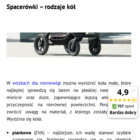
Spacerówki – rodzaje kół
W
wózkach dla niemowląt
można wyróżnić koła małe, które
najlepiej sprawdzą się latem na płaskiej nawierzchni w
mieście oraz duże, zapewniające lepszą amortyzację i
przyczepność na nierównej powierzchni. Ponadto warto
zwrócić uwagę na materiał, z którego zostały wykonane.
Wyróżnia się koła:
piankowe
(EVA) – najlżejsze, ich wadę stanowi szybkie
zużywanie się. Najlepiej sprawdzą się w na płaskich