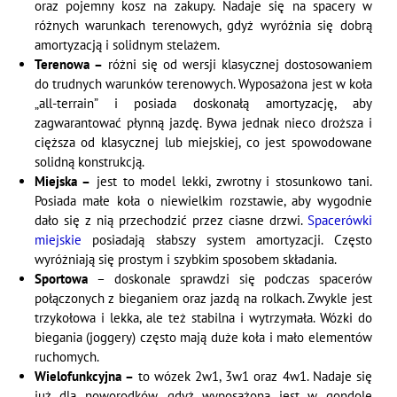
oraz pojemny kosz na zakupy. Nadaje się na spacery w
różnych warunkach terenowych, gdyż wyróżnia się dobrą
amortyzacją i solidnym stelażem.
Terenowa –
różni się od wersji klasycznej dostosowaniem
do trudnych warunków terenowych. Wyposażona jest w koła
„all-terrain” i posiada doskonałą amortyzację, aby
zagwarantować płynną jazdę. Bywa jednak nieco droższa i
cięższa od klasycznej lub miejskiej, co jest spowodowane
solidną konstrukcją.
Miejska –
jest to model lekki, zwrotny i stosunkowo tani.
Posiada małe koła o niewielkim rozstawie, aby wygodnie
dało się z nią przechodzić przez ciasne drzwi.
Spacerówki
miejskie
posiadają słabszy system amortyzacji. Często
wyróżniają się prostym i szybkim sposobem składania.
Sportowa
– doskonale sprawdzi się podczas spacerów
połączonych z bieganiem oraz jazdą na rolkach. Zwykle jest
trzykołowa i lekka, ale też stabilna i wytrzymała. Wózki do
biegania (joggery) często mają duże koła i mało elementów
ruchomych.
Wielofunkcyjna –
to wózek 2w1, 3w1 oraz 4w1. Nadaje się
już dla noworodków, gdyż wyposażona jest w gondolę