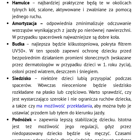
Hamulce
– najbardziej praktyczne będą te w okolicach
tylnych kół, scalone, aktywowane i zwalniane za pomocą
jednego ruchu.
Amortyzacja –
odpowiednia zminimalizuje odczuwanie
wstrząsów wynikających z jazdy po nierównej nawierzchni.
W przypadku spacerówek najważniejsze są dobre koła.
Budka
– najlepsza będzie kilkustopniowa, pokryta filtrem
UV50+. W ten sposób zapewni ochronę dziecku przed
bezpośrednim działaniem promieni słonecznych (wskazane
przez dermatologów w przypadku dzieci w 1. roku życia),
osłoni przed wiatrem, deszczem i śniegiem.
Siedzisko
– niektóre dzieci lubią przysypiać podczas
spacerów. Wówczas nieocenione będzie siedzisko
rozkładane na płasko lub częściowo. Warto sprawdzić, czy
jest wystarczająco szerokie i nie ogranicza ruchów dziecka,
a także czy
ma możliwość przekładania
, aby można było je
ustawiać przodem lub tyłem do kierunku jazdy.
Podnóżek –
zapewnia lepszą stabilizację dziecku. Istotna
jest też możliwość jego regulacji, gdyż przez
niedopasowany dziecko będzie się męczyć. Czasami