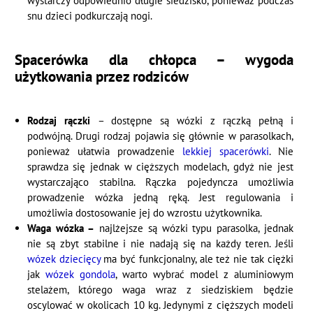
wystarczy odpowiednio długie siedzisko, ponieważ podczas
snu dzieci podkurczają nogi.
Spacerówka dla chłopca – wygoda
użytkowania przez rodziców
Rodzaj rączki
– dostępne są wózki z rączką pełną i
podwójną. Drugi rodzaj pojawia się głównie w parasolkach,
ponieważ ułatwia prowadzenie
lekkiej spacerówki
. Nie
sprawdza się jednak w cięższych modelach, gdyż nie jest
wystarczająco stabilna. Rączka pojedyncza umożliwia
prowadzenie wózka jedną ręką. Jest regulowania i
umożliwia dostosowanie jej do wzrostu użytkownika.
Waga wózka –
najlżejsze są wózki typu parasolka, jednak
nie są zbyt stabilne i nie nadają się na każdy teren. Jeśli
wózek dziecięcy
ma być funkcjonalny, ale też nie tak ciężki
jak
wózek gondola
, warto wybrać model z aluminiowym
stelażem, którego waga wraz z siedziskiem będzie
oscylować w okolicach 10 kg. Jedynymi z cięższych modeli