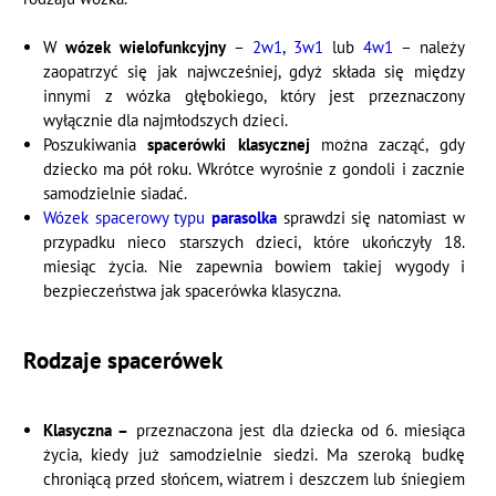
W
wózek wielofunkcyjny
–
2w1
,
3w1
lub
4w1
– należy
zaopatrzyć się jak najwcześniej, gdyż składa się między
innymi z wózka głębokiego, który jest przeznaczony
wyłącznie dla najmłodszych dzieci.
Poszukiwania
spacerówki klasycznej
można zacząć, gdy
dziecko ma pół roku. Wkrótce wyrośnie z gondoli i zacznie
samodzielnie siadać.
Wózek spacerowy typu
parasolka
sprawdzi się natomiast w
przypadku nieco starszych dzieci, które ukończyły 18.
miesiąc życia. Nie zapewnia bowiem takiej wygody i
bezpieczeństwa jak spacerówka klasyczna.
Rodzaje spacerówek
Klasyczna –
przeznaczona jest dla dziecka od 6. miesiąca
życia, kiedy już samodzielnie siedzi. Ma szeroką budkę
chroniącą przed słońcem, wiatrem i deszczem lub śniegiem