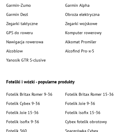
Garmin-Zumo
Garmin Alpha
Garmin Dezl
Obroża elektryczna
Zegarki taktyczne
Zegarki wojskowe
GPS do roweru
Komputer rowerowy
Nawigacja rowerowa
Alkomat Promiler
Alcoblow
Alcofind Pro-x-5
Yanosik GTR S-clusive
Foteliki i wózki - popularne produkty
Fotelik Britax Romer 9-36
Fotelik Britax Romer 15-36
Fotelik Cybex 9-36
Fotelik Joie 9-36
Fotelik Joie 15-36
Fotelik isofix 15-36
Fotelik isofix 9-36
Cybex fotelik obrotowy
Fotelik 360
Spacerówka Cybex