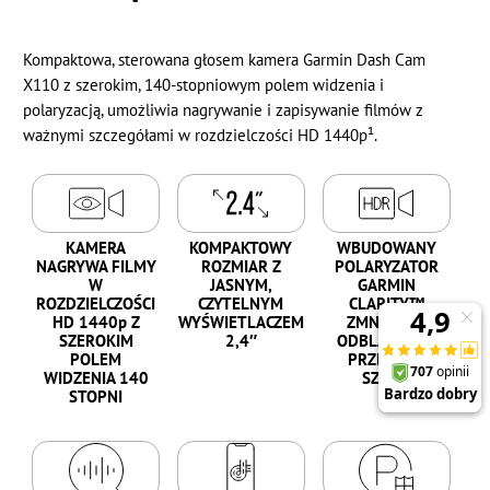
Kompaktowa, sterowana głosem kamera Garmin Dash Cam
X110 z szerokim, 140-stopniowym polem widzenia i
polaryzacją, umożliwia nagrywanie i zapisywanie filmów z
ważnymi szczegółami w rozdzielczości HD 1440p¹.
KAMERA
KOMPAKTOWY
WBUDOWANY
NAGRYWA FILMY
ROZMIAR Z
POLARYZATOR
W
JASNYM,
GARMIN
ROZDZIELCZOŚCI
CZYTELNYM
CLARITY™
HD 1440p Z
WYŚWIETLACZEM
ZMNIEJSZA
SZEROKIM
2,4″
ODBLASKI NA
POLEM
PRZEDNIEJ
WIDZENIA 140
SZYBIE
STOPNI