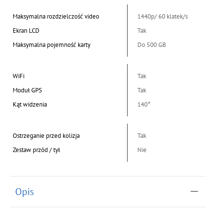
Maksymalna rozdzielczość video
1440p/ 60 klatek/s
Ekran LCD
Tak
Maksymalna pojemność karty
Do 500 GB
WiFi
Tak
Moduł GPS
Tak
Kąt widzenia
140°
Ostrzeganie przed kolizja
Tak
Zestaw przód / tył
Nie
Opis