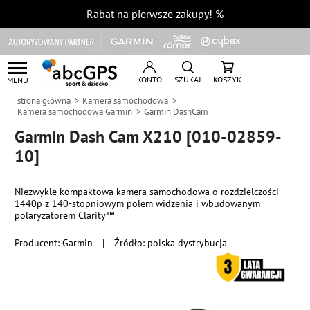
Rabat na pierwsze zakupy!
%
KONTO
SZUKAJ
KOSZYK
MENU
strona główna
Kamera samochodowa
Kamera samochodowa Garmin
Garmin DashCam
Garmin Dash Cam X210 [010-02859-
10]
Niezwykle kompaktowa kamera samochodowa o rozdzielczości
1440p z 140-stopniowym polem widzenia i wbudowanym
polaryzatorem Clarity™
Producent:
Garmin
|
Źródło: polska dystrybucja