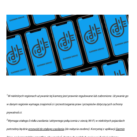
1
W niektórych regionach używanie tej kamery jest prawnie regulowane lub zabronione. Używanie go
w danym regionie wymaga znajomości i przestrzegania praw i przepisów dotyczących ochrony
prywatności.
2
Wymaga stałego źródła zasilania i aktywnego połączenia z siecią Wi-Fi; w niektórych pojazdach
potrzebny będzie
przewód do stałego zasilania
(do nabycia osobno). Korzystaj z aplikacji
Garmin