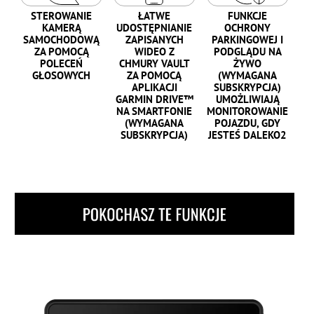
STEROWANIE
ŁATWE
FUNKCJE
KAMERĄ
UDOSTĘPNIANIE
OCHRONY
SAMOCHODOWĄ
ZAPISANYCH
PARKINGOWEJ I
ZA POMOCĄ
WIDEO Z
PODGLĄDU NA
POLECEŃ
CHMURY VAULT
ŻYWO
GŁOSOWYCH
ZA POMOCĄ
(WYMAGANA
APLIKACJI
SUBSKRYPCJA)
GARMIN DRIVE™
UMOŻLIWIAJĄ
NA SMARTFONIE
MONITOROWANIE
(WYMAGANA
POJAZDU, GDY
SUBSKRYPCJA)
JESTEŚ DALEKO2