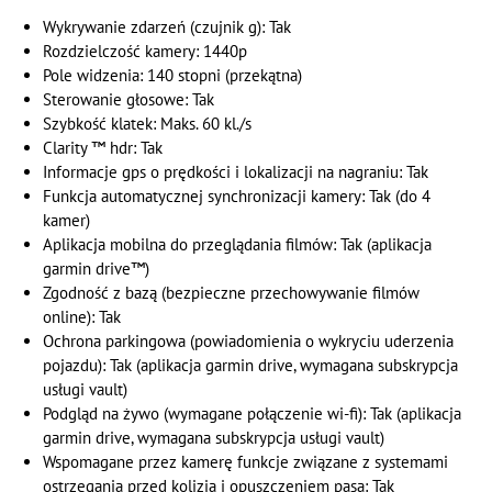
Wykrywanie zdarzeń (czujnik g): Tak
Rozdzielczość kamery: 1440p
Pole widzenia: 140 stopni (przekątna)
Sterowanie głosowe: Tak
Szybkość klatek: Maks. 60 kl./s
Clarity ™ hdr: Tak
Informacje gps o prędkości i lokalizacji na nagraniu: Tak
Funkcja automatycznej synchronizacji kamery: Tak (do 4
kamer)
Aplikacja mobilna do przeglądania filmów: Tak (aplikacja
garmin drive™)
Zgodność z bazą (bezpieczne przechowywanie filmów
online): Tak
Ochrona parkingowa (powiadomienia o wykryciu uderzenia
pojazdu): Tak (aplikacja garmin drive, wymagana subskrypcja
usługi vault)
Podgląd na żywo (wymagane połączenie wi-fi): Tak (aplikacja
garmin drive, wymagana subskrypcja usługi vault)
Wspomagane przez kamerę funkcje związane z systemami
ostrzegania przed kolizją i opuszczeniem pasa: Tak