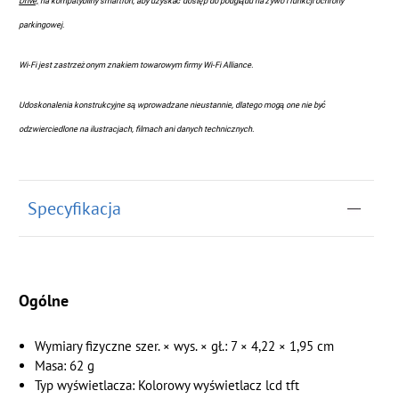
Drive,
na kompatybilny smartfon, aby uzyskać dostęp do podglądu na żywo i funkcji ochrony
parkingowej.
Wi-Fi jest zastrzeżonym znakiem towarowym firmy Wi-Fi Alliance.
Udoskonalenia konstrukcyjne są wprowadzane nieustannie, dlatego mogą one nie być
odzwierciedlone na ilustracjach, filmach ani danych technicznych.
Specyfikacja
Ogólne
Wymiary fizyczne szer. × wys. × gł.: 7 × 4,22 × 1,95 cm
Masa: 62 g
Typ wyświetlacza: Kolorowy wyświetlacz lcd tft