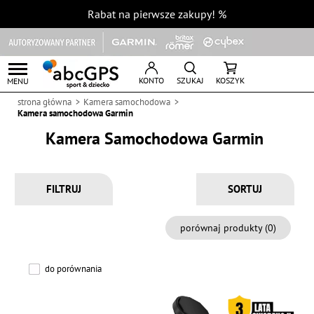
Rabat na pierwsze zakupy!
%
KONTO
SZUKAJ
KOSZYK
MENU
strona główna
Kamera samochodowa
Kamera samochodowa Garmin
Kamera Samochodowa Garmin
FILTRUJ
porównaj produkty (
0
)
do porównania