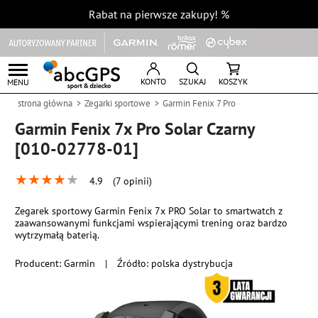
Rabat na pierwsze zakupy!
%
KONTO
SZUKAJ
KOSZYK
MENU
strona główna
Zegarki sportowe
Garmin Fenix 7 Pro
Garmin Fenix 7x Pro Solar Czarny
[010-02778-01]
★
★
★
★
★
4.9
(7 opinii)
Zegarek sportowy Garmin Fenix 7x PRO Solar to smartwatch z
zaawansowanymi funkcjami wspierającymi trening oraz bardzo
wytrzymałą baterią.
Producent:
Garmin
|
Źródło: polska dystrybucja