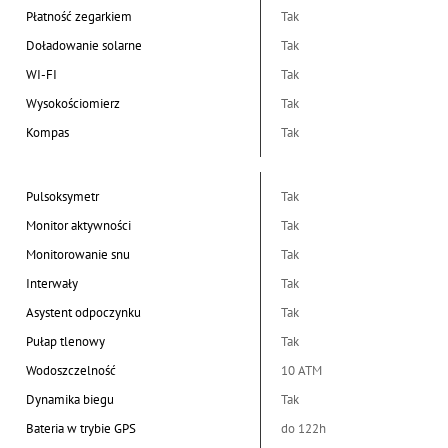
Płatność zegarkiem
Tak
Doładowanie solarne
Tak
WI-FI
Tak
Wysokościomierz
Tak
Kompas
Tak
Pulsoksymetr
Tak
Monitor aktywności
Tak
Monitorowanie snu
Tak
Interwały
Tak
Asystent odpoczynku
Tak
Pułap tlenowy
Tak
Wodoszczelność
10 ATM
Dynamika biegu
Tak
Bateria w trybie GPS
do 122h