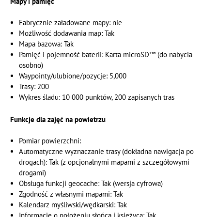
Mapy i pamięć
Fabrycznie załadowane mapy: nie
Możliwość dodawania map: Tak
Mapa bazowa: Tak
Pamięć i pojemność baterii: Karta microSD™ (do nabycia
osobno)
Waypointy/ulubione/pozycje: 5,000
Trasy: 200
Wykres śladu: 10 000 punktów, 200 zapisanych tras
Funkcje dla zajęć na powietrzu
Pomiar powierzchni:
Automatyczne wyznaczanie trasy (dokładna nawigacja po
drogach): Tak (z opcjonalnymi mapami z szczegółowymi
drogami)
Obsługa funkcji geocache: Tak (wersja cyfrowa)
Zgodność z własnymi mapami: Tak
Kalendarz myśliwski/wędkarski: Tak
Informacje o położeniu słońca i księżyca: Tak