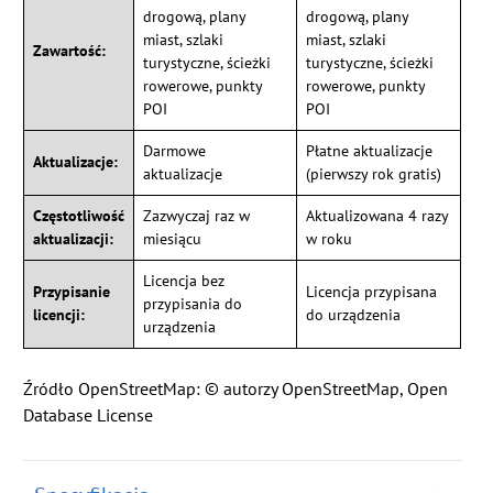
drogową, plany
drogową, plany
miast, szlaki
miast, szlaki
Zawartość:
turystyczne, ścieżki
turystyczne, ścieżki
rowerowe, punkty
rowerowe, punkty
POI
POI
Darmowe
Płatne aktualizacje
Aktualizacje:
aktualizacje
(pierwszy rok gratis)
Częstotliwość
Zazwyczaj raz w
Aktualizowana 4 razy
aktualizacji:
miesiącu
w roku
Licencja bez
Przypisanie
Licencja przypisana
przypisania do
licencji:
do urządzenia
urządzenia
Źródło OpenStreetMap: © autorzy OpenStreetMap,
Open
Database License