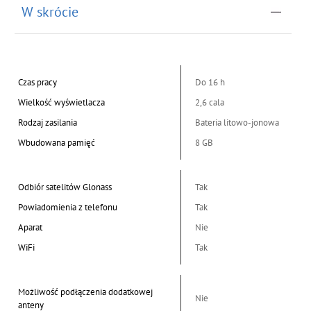
W skrócie
Czas pracy
Do 16 h
Wielkość wyświetlacza
2,6 cala
Rodzaj zasilania
Bateria litowo-jonowa
Wbudowana pamięć
8 GB
Odbiór satelitów Glonass
Tak
Powiadomienia z telefonu
Tak
Aparat
Nie
WiFi
Tak
Możliwość podłączenia dodatkowej
Nie
anteny