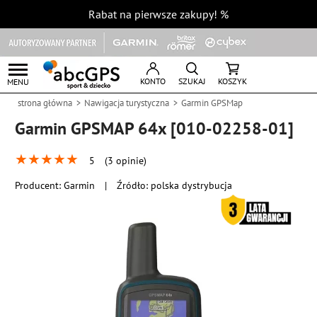
Rabat na pierwsze zakupy!
%
KONTO
SZUKAJ
KOSZYK
MENU
strona główna
Nawigacja turystyczna
Garmin GPSMap
Garmin GPSMAP 64x [010-02258-01]
★
★
★
★
★
5
(3 opinie)
Producent:
Garmin
|
Źródło: polska dystrybucja