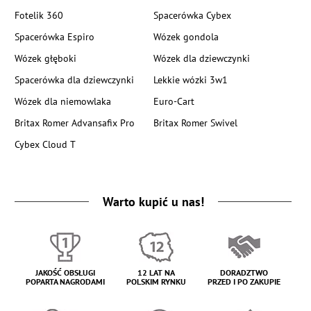
Fotelik 360
Spacerówka Cybex
Spacerówka Espiro
Wózek gondola
Wózek głęboki
Wózek dla dziewczynki
Spacerówka dla dziewczynki
Lekkie wózki 3w1
Wózek dla niemowlaka
Euro-Cart
Britax Romer Advansafix Pro
Britax Romer Swivel
Cybex Cloud T
Warto kupić u nas!
JAKOŚĆ OBSŁUGI
12 LAT NA
DORADZTWO
POPARTA NAGRODAMI
POLSKIM RYNKU
PRZED I PO ZAKUPIE