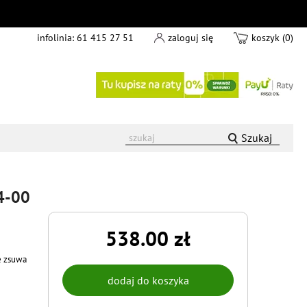
infolinia:
61 415 27 51
zaloguj się
koszyk (0)
Szukaj
4-00
538.00 zł
ie zsuwa