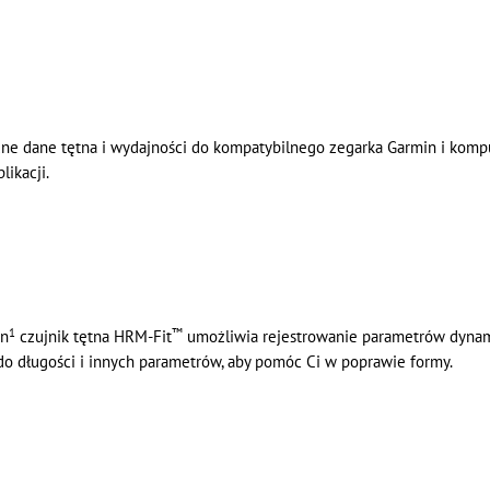
adne dane tętna i wydajności do kompatybilnego zegarka Garmin i ko
likacji.
1
™
in
czujnik tętna HRM-Fit
umożliwia rejestrowanie parametrów dynami
 do długości i innych parametrów, aby pomóc Ci w poprawie formy.