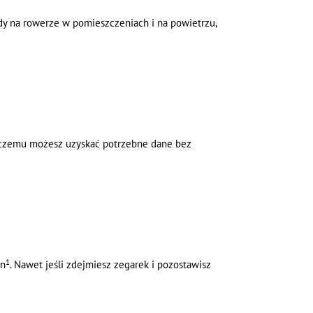
azdy na rowerze w pomieszczeniach i na powietrzu,
 czemu możesz uzyskać potrzebne dane bez
1
in
.
Nawet jeśli zdejmiesz zegarek i pozostawisz