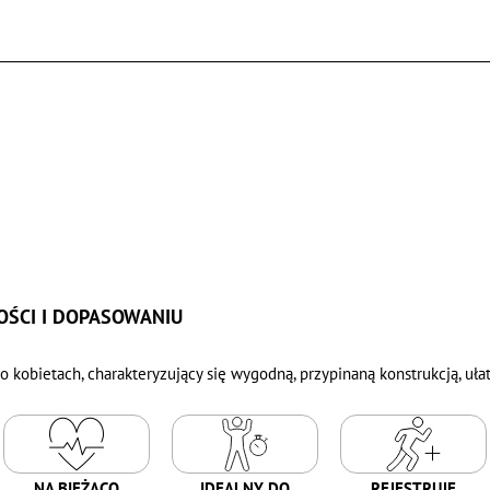
ŚCI I DOPASOWANIU
o kobietach, charakteryzujący się wygodną, przypinaną konstrukcją, uł
NA BIEŻĄCO
IDEALNY DO
REJESTRUJE