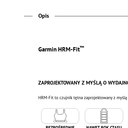
Opis
™
Garmin HRM-Fit
ZAPROJEKTOWANY Z MYŚLĄ O WYDAJNO
HRM-Fit to czujnik tętna zaprojektowany z myślą 
BEZPOŚREDNIE
NAWET ROK CZASU