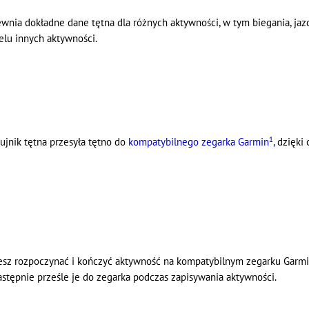
zapewnia dokładne dane tętna dla różnych aktywności, w tym biegania, j
ielu innych aktywności.
1
ujnik tętna przesyła tętno do
kompatybilnego zegarka Garmin
,
dzięki
żesz rozpoczynać i kończyć aktywność na
kompatybilnym zegarku Garm
stępnie prześle je do zegarka podczas zapisywania aktywności.