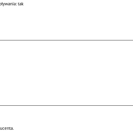
ływania: tak
ducenta.