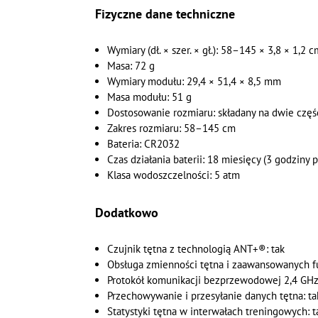
Fizyczne dane techniczne
Wymiary (dł. × szer. × gł.): 58–145 × 3,8 × 1,2 
Masa: 72 g
Wymiary modułu: 29,4 × 51,4 × 8,5 mm
Masa modułu: 51 g
Dostosowanie rozmiaru: składany na dwie częś
Zakres rozmiaru: 58–145 cm
Bateria: CR2032
Czas działania baterii: 18 miesięcy (3 godziny
Klasa wodoszczelności: 5 atm
Dodatkowo
Czujnik tętna z technologią ANT+®: tak
Obsługa zmienności tętna i zaawansowanych fu
Protokół komunikacji bezprzewodowej 2,4 GHz
Przechowywanie i przesyłanie danych tętna: ta
Statystyki tętna w interwałach treningowych: t