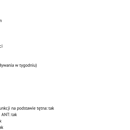
cm
ci
 pływania w tygodniu)
nkcji na podstawie tętna: tak
 ANT: tak
k
ak