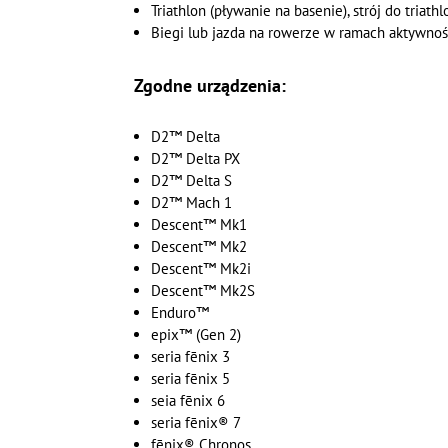
Triathlon (pływanie na basenie), strój do triat
Biegi lub jazda na rowerze w ramach aktywnoś
Zgodne urządzenia:
D2™ Delta
D2™ Delta PX
D2™ Delta S
D2™ Mach 1
Descent™ Mk1
Descent™ Mk2
Descent™ Mk2i
Descent™ Mk2S
Enduro™
epix™ (Gen 2)
seria fēnix 3
seria fēnix 5
seia fēnix 6
seria fēnix® 7
fēnix® Chronos