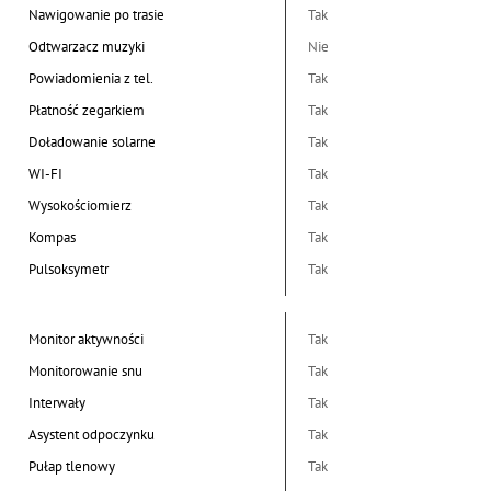
Nawigowanie po trasie
Tak
Odtwarzacz muzyki
Nie
Powiadomienia z tel.
Tak
Płatność zegarkiem
Tak
Doładowanie solarne
Tak
WI-FI
Tak
Wysokościomierz
Tak
Kompas
Tak
Pulsoksymetr
Tak
Monitor aktywności
Tak
Monitorowanie snu
Tak
Interwały
Tak
Asystent odpoczynku
Tak
Pułap tlenowy
Tak