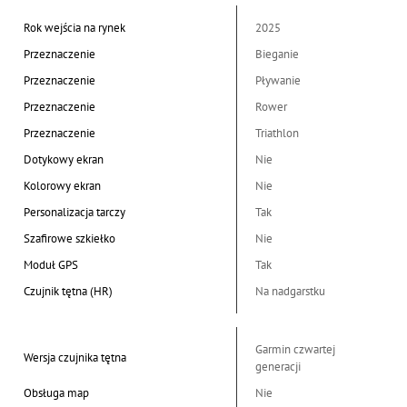
Rok wejścia na rynek
2025
Przeznaczenie
Bieganie
Przeznaczenie
Pływanie
Przeznaczenie
Rower
Przeznaczenie
Triathlon
Dotykowy ekran
Nie
Kolorowy ekran
Nie
Personalizacja tarczy
Tak
Szafirowe szkiełko
Nie
Moduł GPS
Tak
Czujnik tętna (HR)
Na nadgarstku
Garmin czwartej
Wersja czujnika tętna
generacji
Obsługa map
Nie