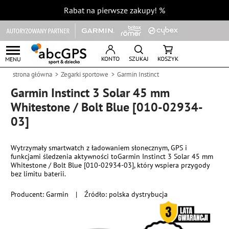
Rabat na pierwsze zakupy!
%
KONTO
SZUKAJ
KOSZYK
MENU
strona główna
Zegarki sportowe
Garmin Instinct
Garmin Instinct 3 Solar 45 mm
Whitestone / Bolt Blue [010-02934-
03]
Wytrzymały smartwatch z ładowaniem słonecznym, GPS i
funkcjami śledzenia aktywności toGarmin Instinct 3 Solar 45 mm
Whitestone / Bolt Blue [010-02934-03], który wspiera przygody
bez limitu baterii.
Producent:
Garmin
|
Źródło: polska dystrybucja