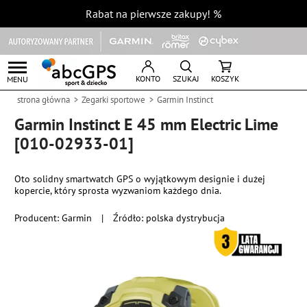
Rabat na pierwsze zakupy!
%
KONTO
SZUKAJ
KOSZYK
MENU
strona główna
Zegarki sportowe
Garmin Instinct
Garmin Instinct E 45 mm Electric Lime
[010-02933-01]
Oto solidny smartwatch GPS o wyjątkowym designie i dużej
kopercie, który sprosta wyzwaniom każdego dnia.
Producent:
Garmin
|
Źródło: polska dystrybucja