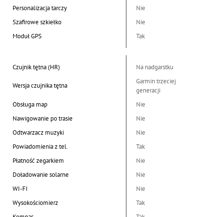
Personalizacja tarczy
Nie
Szafirowe szkiełko
Nie
Moduł GPS
Tak
Czujnik tętna (HR)
Na nadgarstku
Garmin trzeciej
Wersja czujnika tętna
generacji
Obsługa map
Nie
Nawigowanie po trasie
Nie
Odtwarzacz muzyki
Nie
Powiadomienia z tel.
Tak
Płatność zegarkiem
Nie
Doładowanie solarne
Nie
WI-FI
Nie
Wysokościomierz
Tak
Kompas
Tak