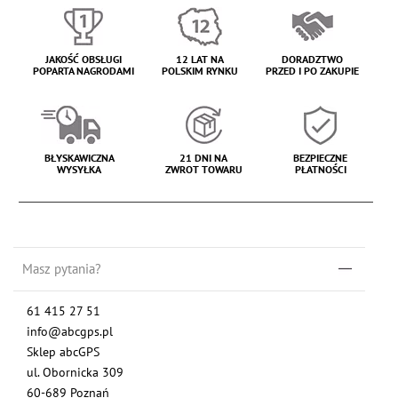
JAKOŚĆ OBSŁUGI
12 LAT NA
DORADZTWO
POPARTA NAGRODAMI
POLSKIM RYNKU
PRZED I PO ZAKUPIE
BŁYSKAWICZNA
21 DNI NA
BEZPIECZNE
WYSYŁKA
ZWROT TOWARU
PŁATNOŚCI
Masz pytania?
61 415 27 51
info@abcgps.pl
Sklep abcGPS
ul. Obornicka 309
60-689 Poznań