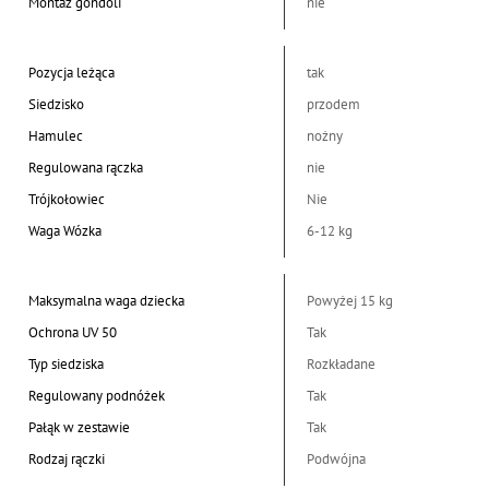
Montaż gondoli
nie
Pozycja leżąca
tak
Siedzisko
przodem
Hamulec
nożny
Regulowana rączka
nie
Trójkołowiec
Nie
Waga Wózka
6-12 kg
Maksymalna waga dziecka
Powyżej 15 kg
Ochrona UV 50
Tak
Typ siedziska
Rozkładane
Regulowany podnóżek
Tak
Pałąk w zestawie
Tak
Rodzaj rączki
Podwójna