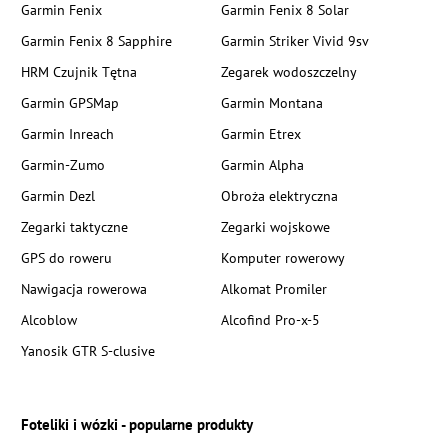
Garmin Fenix
Garmin Fenix 8 Solar
Garmin Fenix 8 Sapphire
Garmin Striker Vivid 9sv
HRM Czujnik Tętna
Zegarek wodoszczelny
Garmin GPSMap
Garmin Montana
Garmin Inreach
Garmin Etrex
Garmin-Zumo
Garmin Alpha
Garmin Dezl
Obroża elektryczna
Zegarki taktyczne
Zegarki wojskowe
GPS do roweru
Komputer rowerowy
Nawigacja rowerowa
Alkomat Promiler
Alcoblow
Alcofind Pro-x-5
Yanosik GTR S-clusive
Foteliki i wózki - popularne produkty