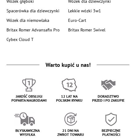
Wózek głęboki
Wózek dla dziewczynki
Spacerówka dla dziewczynki
Lekkie wózki 3w1
Wózek dla niemowlaka
Euro-Cart
Britax Romer Advansafix Pro
Britax Romer Swivel
Cybex Cloud T
Warto kupić u nas!
JAKOŚĆ OBSŁUGI
12 LAT NA
DORADZTWO
POPARTA NAGRODAMI
POLSKIM RYNKU
PRZED I PO ZAKUPIE
BŁYSKAWICZNA
21 DNI NA
BEZPIECZNE
WYSYŁKA
ZWROT TOWARU
PŁATNOŚCI