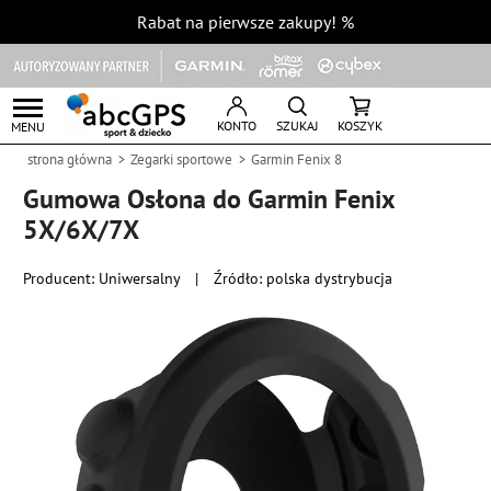
Rabat na pierwsze zakupy!
%
KONTO
SZUKAJ
KOSZYK
MENU
strona główna
Zegarki sportowe
Garmin Fenix 8
Gumowa Osłona do Garmin Fenix
5X/6X/7X
Producent:
Uniwersalny
|
Źródło: polska dystrybucja