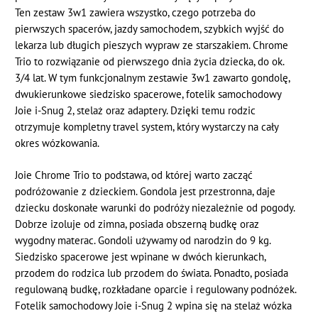
Ten zestaw 3w1 zawiera wszystko, czego potrzeba do
pierwszych spacerów, jazdy samochodem, szybkich wyjść do
lekarza lub długich pieszych wypraw ze starszakiem. Chrome
Trio to rozwiązanie od pierwszego dnia życia dziecka, do ok.
3/4 lat. W tym funkcjonalnym zestawie 3w1 zawarto gondolę,
dwukierunkowe siedzisko spacerowe, fotelik samochodowy
Joie i-Snug 2, stelaż oraz adaptery. Dzięki temu rodzic
otrzymuje kompletny travel system, który wystarczy na cały
okres wózkowania.
Joie Chrome Trio to podstawa, od której warto zacząć
podróżowanie z dzieckiem. Gondola jest przestronna, daje
dziecku doskonałe warunki do podróży niezależnie od pogody.
Dobrze izoluje od zimna, posiada obszerną budkę oraz
wygodny materac. Gondoli używamy od narodzin do 9 kg.
Siedzisko spacerowe jest wpinane w dwóch kierunkach,
przodem do rodzica lub przodem do świata. Ponadto, posiada
regulowaną budkę, rozkładane oparcie i regulowany podnóżek.
Fotelik samochodowy Joie i-Snug 2 wpina się na stelaż wózka