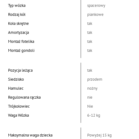
Typ wózka
spacerowy
Rodzaj kół
piankowe
Koła skrętne
tak
Amortyzacja
tak
Montaż fotelika
tak
Montaż gondoli
tak
Pozycja leżąca
tak
Siedzisko
przodem
Hamulec
nożny
Regulowana rączka
nie
Trójkołowiec
Nie
Waga Wózka
6-12 kg
Maksymalna waga dziecka
Powyżej 15 kg