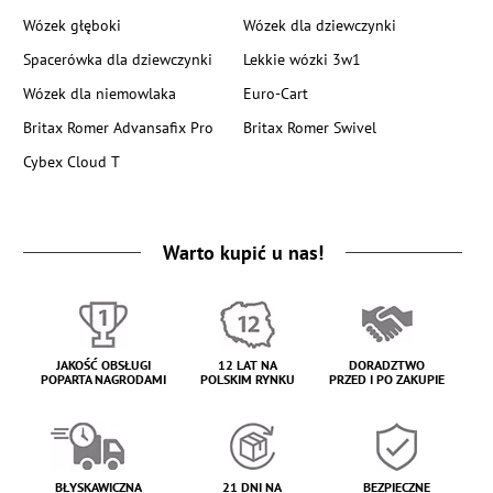
Wózek głęboki
Wózek dla dziewczynki
Spacerówka dla dziewczynki
Lekkie wózki 3w1
Wózek dla niemowlaka
Euro-Cart
Britax Romer Advansafix Pro
Britax Romer Swivel
Cybex Cloud T
Warto kupić u nas!
JAKOŚĆ OBSŁUGI
12 LAT NA
DORADZTWO
POPARTA NAGRODAMI
POLSKIM RYNKU
PRZED I PO ZAKUPIE
BŁYSKAWICZNA
21 DNI NA
BEZPIECZNE