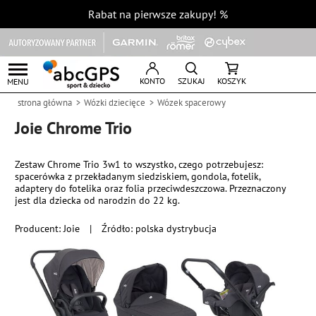
Rabat na pierwsze zakupy!
%
KONTO
SZUKAJ
KOSZYK
MENU
strona główna
Wózki dziecięce
Wózek spacerowy
Joie Chrome Trio
Zestaw Chrome Trio 3w1 to wszystko, czego potrzebujesz:
spacerówka z przekładanym siedziskiem, gondola, fotelik,
adaptery do fotelika oraz folia przeciwdeszczowa. Przeznaczony
jest dla dziecka od narodzin do 22 kg.
Producent:
Joie
|
Źródło: polska dystrybucja