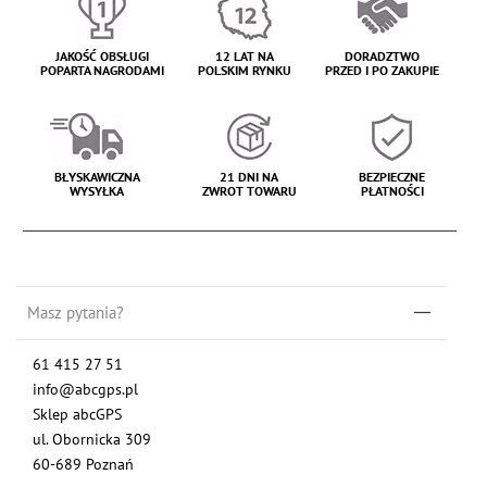
JAKOŚĆ OBSŁUGI
12 LAT NA
DORADZTWO
POPARTA NAGRODAMI
POLSKIM RYNKU
PRZED I PO ZAKUPIE
BŁYSKAWICZNA
21 DNI NA
BEZPIECZNE
WYSYŁKA
ZWROT TOWARU
PŁATNOŚCI
Masz pytania?
61 415 27 51
info@abcgps.pl
Sklep abcGPS
ul. Obornicka 309
60-689 Poznań