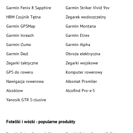
Garmin Fenix 8 Sapphire
Garmin Striker Vivid 9sv
HRM Czujnik Tętna
Zegarek wodoszczelny
Garmin GPSMap
Garmin Montana
Garmin Inreach
Garmin Etrex
Garmin-Zumo
Garmin Alpha
Garmin Dezl
Obroża elektryczna
Zegarki taktyczne
Zegarki wojskowe
GPS do roweru
Komputer rowerowy
Nawigacja rowerowa
Alkomat Promiler
Alcoblow
Alcofind Pro-x-5
Yanosik GTR S-clusive
Foteliki i wózki - popularne produkty