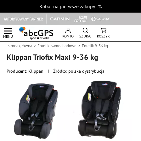
Rabat na pierwsze zakupy!
%
KONTO
SZUKAJ
KOSZYK
MENU
strona główna
Foteliki samochodowe
Fotelik 9-36 kg
Klippan Triofix Maxi 9-36 kg
Producent:
Klippan
|
Źródło: polska dystrybucja