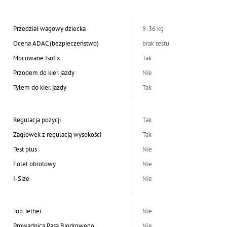
Przedział wagowy dziecka
9-36 kg
Ocena ADAC (bezpieczeństwo)
brak testu
Mocowane Isofix
Tak
Przodem do kier. jazdy
Nie
Tyłem do kier. jazdy
Tak
Regulacja pozycji
Tak
Zagłówek z regulacją wysokości
Tak
Test plus
Nie
Fotel obrotowy
Nie
I-Size
Nie
Top Tether
Nie
Prowadnica Pasa Biodrowego
Nie