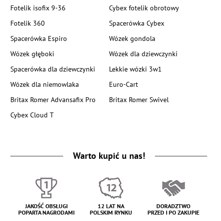
Fotelik isofix 9-36
Cybex fotelik obrotowy
Fotelik 360
Spacerówka Cybex
Spacerówka Espiro
Wózek gondola
Wózek głęboki
Wózek dla dziewczynki
Spacerówka dla dziewczynki
Lekkie wózki 3w1
Wózek dla niemowlaka
Euro-Cart
Britax Romer Advansafix Pro
Britax Romer Swivel
Cybex Cloud T
Warto kupić u nas!
JAKOŚĆ OBSŁUGI
12 LAT NA
DORADZTWO
POPARTA NAGRODAMI
POLSKIM RYNKU
PRZED I PO ZAKUPIE