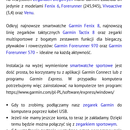
jedynie z modelami
Fenix 6
,
Forerunner
(245,945),
Vivoactive
(3,4) oraz
Venu
.
Odkryj najnowsze smartwatche
Garmin Fenix 8
, najnowszą
linię zegarków taktycznych
Garmin Tactix 8
oraz zegarki
multisportowe z bogatym zestawem funkcji dla biegaczy,
pływaków i rowerzystów:
Garmin Forerunner 970
oraz
Garmin
Forerunner 570
– idealne na każdą aktywność.
Instalacja na wyżej wymienione
smartwatche sportowe
jest
dość prosta, bo korzystamy tu z aplikacji Garmin Connect lub z
programu
Garmin Express
. W przypadku komputera
potrzebujemy więc zainstalować na komputerze ten program:
https://www.garmin.com/pl-PL/software/express/windows/
Gdy to zrobimy, podłączamy nasz
zegarek Garmin
do
komputera poprzez kabel USB.
Jeżeli nie mamy jeszcze konta, to teraz je zakładamy. Dzięki
temu będzie można połączyć się z
zegarkiem sportowym
.