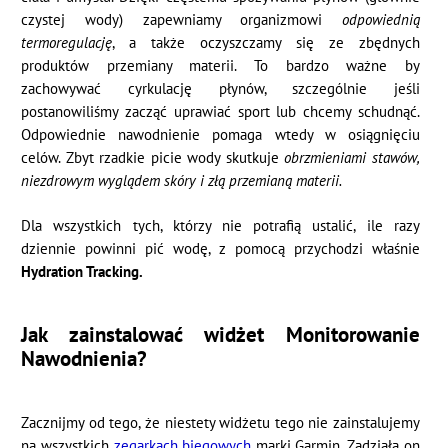
czystej wody) zapewniamy organizmowi
odpowiednią
termoregulację
, a także oczyszczamy się ze zbędnych
produktów przemiany materii. To bardzo ważne by
zachowywać cyrkulację płynów, szczególnie jeśli
postanowiliśmy zacząć uprawiać sport lub chcemy schudnąć.
Odpowiednie nawodnienie pomaga wtedy w osiągnięciu
celów. Zbyt rzadkie picie wody skutkuje
obrzmieniami stawów,
niezdrowym wyglądem skóry i złą przemianą materii.
Dla wszystkich tych, którzy nie potrafią ustalić, ile razy
dziennie powinni pić wodę, z pomocą przychodzi właśnie
Hydration Tracking.
Jak zainstalować widżet Monitorowanie
Nawodnienia?
Zacznijmy od tego, że niestety widżetu tego nie zainstalujemy
na wszystkich
zegarkach biegowych
marki Garmin. Zadziała on