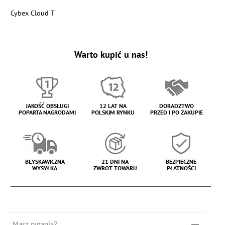
Cybex Cloud T
Warto kupić u nas!
JAKOŚĆ OBSŁUGI
12 LAT NA
DORADZTWO
POPARTA NAGRODAMI
POLSKIM RYNKU
PRZED I PO ZAKUPIE
BŁYSKAWICZNA
21 DNI NA
BEZPIECZNE
WYSYŁKA
ZWROT TOWARU
PŁATNOŚCI
Masz pytania?