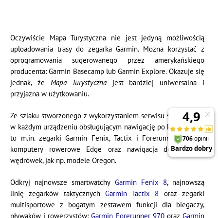
Oczywiście Mapa Turystyczna nie jest jedyną możliwością
uploadowania trasy do zegarka Garmin. Można korzystać z
oprogramowania sugerowanego przez amerykańskiego
producenta: Garmin Basecamp lub Garmin Explore. Okazuje się
jednak, że
Mapa Turystyczna
jest bardziej uniwersalna i
przyjazna w użytkowaniu.
Ze szlaku stworzonego z wykorzystaniem serwisu skorzystamy
w każdym urządzeniu obsługującym nawigację po kursie. Będą
to m.in. zegarki Garmin Fenix, Tactix i Forerunner, ale też
komputery rowerowe Edge oraz nawigacja do pieszych
wędrówek, jak np. modele Oregon.
Odkryj najnowsze smartwatchy
Garmin Fenix 8
, najnowszą
linię zegarków taktycznych
Garmin Tactix 8
oraz zegarki
multisportowe z bogatym zestawem funkcji dla biegaczy,
pływaków i rowerzystów:
Garmin Forerunner 970
oraz
Garmin