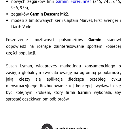
nowych zegarków linii
Garmin Forerunner
(245, 745, 645,
945, 935),
zegarków
Garmin Descent Mk2
,
modeli z limitowanych serii Captain Marvel, First avenger i
Darth Vader.
Poszerzenie możliwości pulsometrów
Garmin
stanowi
odpowiedź na rosnące zainteresowanie sportem kobiecej
części populacji.
Susan Lyman, wiceprezes marketingu konsumenckiego o
zasięgu globalnym zwróciła uwagę na ogromną popularność,
jaką cieszy się aplikacja śledząca przebieg cyklu
menstruacyjnego. Rozbudowanie tej koncepcji wydawało się
być kolejnym krokiem, który firma
Garmin
wykonała, aby
sprostać oczekiwaniom odbiorców.