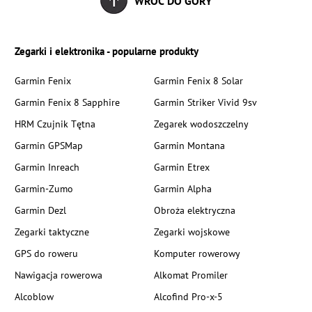
WRÓĆ DO GÓRY
Zegarki i elektronika - popularne produkty
Garmin Fenix
Garmin Fenix 8 Solar
Garmin Fenix 8 Sapphire
Garmin Striker Vivid 9sv
HRM Czujnik Tętna
Zegarek wodoszczelny
Garmin GPSMap
Garmin Montana
Garmin Inreach
Garmin Etrex
Garmin-Zumo
Garmin Alpha
Garmin Dezl
Obroża elektryczna
Zegarki taktyczne
Zegarki wojskowe
GPS do roweru
Komputer rowerowy
Nawigacja rowerowa
Alkomat Promiler
Alcoblow
Alcofind Pro-x-5