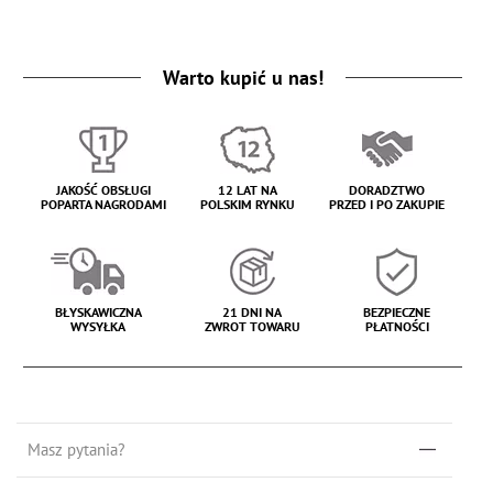
Warto kupić u nas!
JAKOŚĆ OBSŁUGI
12 LAT NA
DORADZTWO
POPARTA NAGRODAMI
POLSKIM RYNKU
PRZED I PO ZAKUPIE
BŁYSKAWICZNA
21 DNI NA
BEZPIECZNE
WYSYŁKA
ZWROT TOWARU
PŁATNOŚCI
Masz pytania?