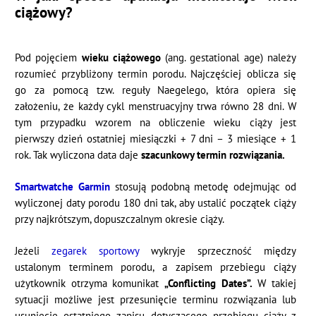
ciążowy?
Pod pojęciem
wieku ciążowego
(ang. gestational age) należy
rozumieć przybliżony termin porodu. Najczęściej oblicza się
go za pomocą tzw. reguły Naegelego, która opiera się
założeniu, że każdy cykl menstruacyjny trwa równo 28 dni. W
tym przypadku wzorem na obliczenie wieku ciąży jest
pierwszy dzień ostatniej miesiączki + 7 dni – 3 miesiące + 1
rok. Tak wyliczona data daje
szacunkowy termin rozwiązania.
Smartwatche Garmin
stosują podobną metodę odejmując od
wyliczonej daty porodu 180 dni tak, aby ustalić początek ciąży
przy najkrótszym, dopuszczalnym okresie ciąży.
Jeżeli
zegarek sportowy
wykryje sprzeczność między
ustalonym terminem porodu, a zapisem przebiegu ciąży
użytkownik otrzyma komunikat
„Conflicting Dates”.
W takiej
sytuacji możliwe jest przesunięcie terminu rozwiązania lub
usunięcie ostatniego zapisu dotyczącego przebiegu ciąży z