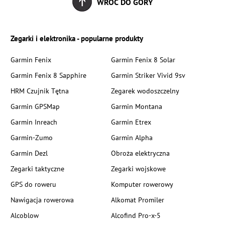
WRÓĆ DO GÓRY
Zegarki i elektronika - popularne produkty
Garmin Fenix
Garmin Fenix 8 Solar
Garmin Fenix 8 Sapphire
Garmin Striker Vivid 9sv
HRM Czujnik Tętna
Zegarek wodoszczelny
Garmin GPSMap
Garmin Montana
Garmin Inreach
Garmin Etrex
Garmin-Zumo
Garmin Alpha
Garmin Dezl
Obroża elektryczna
Zegarki taktyczne
Zegarki wojskowe
GPS do roweru
Komputer rowerowy
Nawigacja rowerowa
Alkomat Promiler
Alcoblow
Alcofind Pro-x-5