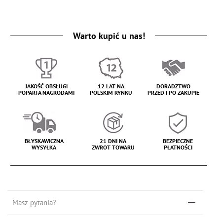
Warto kupić u nas!
JAKOŚĆ OBSŁUGI
12 LAT NA
DORADZTWO
POPARTA NAGRODAMI
POLSKIM RYNKU
PRZED I PO ZAKUPIE
BŁYSKAWICZNA
21 DNI NA
BEZPIECZNE
WYSYŁKA
ZWROT TOWARU
PŁATNOŚCI
Masz pytania?