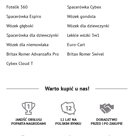
Fotelik 360
Spacerówka Cybex
Spacerówka Espiro
Wózek gondola
Wózek głęboki
Wózek dla dziewczynki
Spacerówka dla dziewczynki
Lekkie wózki 3w1
Wózek dla niemowlaka
Euro-Cart
Britax Romer Advansafix Pro
Britax Romer Swivel
Cybex Cloud T
Warto kupić u nas!
JAKOŚĆ OBSŁUGI
12 LAT NA
DORADZTWO
POPARTA NAGRODAMI
POLSKIM RYNKU
PRZED I PO ZAKUPIE