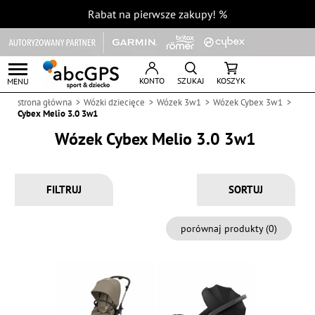
Rabat na pierwsze zakupy!
%
KONTO
SZUKAJ
KOSZYK
MENU
strona główna
Wózki dziecięce
Wózek 3w1
Wózek Cybex 3w1
Cybex Melio 3.0 3w1
Wózek Cybex Melio 3.0 3w1
FILTRUJ
porównaj produkty (
0
)