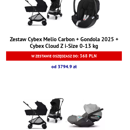
Zestaw Cybex Melio Carbon + Gondola 2025 +
Cybex Cloud Z i-Size 0-13 kg
368 PLN
W ZESTAWIE OSZĘDZASZ DO:
od 3794.9 zł