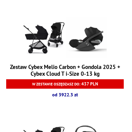
Zestaw Cybex Melio Carbon + Gondola 2025 +
Cybex Cloud T i-Size 0-13 kg
437 PLN
W ZESTAWIE OSZĘDZASZ DO:
od 3922.3 zł