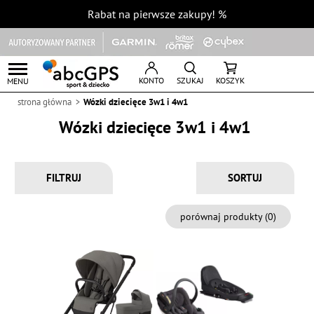
Rabat na pierwsze zakupy!
%
KONTO
SZUKAJ
KOSZYK
MENU
strona główna
Wózki dziecięce 3w1 i 4w1
Wózki dziecięce 3w1 i 4w1
FILTRUJ
porównaj produkty (
0
)