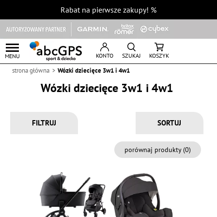
Rabat na pierwsze zakupy!
%
KONTO
SZUKAJ
KOSZYK
MENU
strona główna
Wózki dziecięce 3w1 i 4w1
Wózki dziecięce 3w1 i 4w1
FILTRUJ
porównaj produkty (
0
)