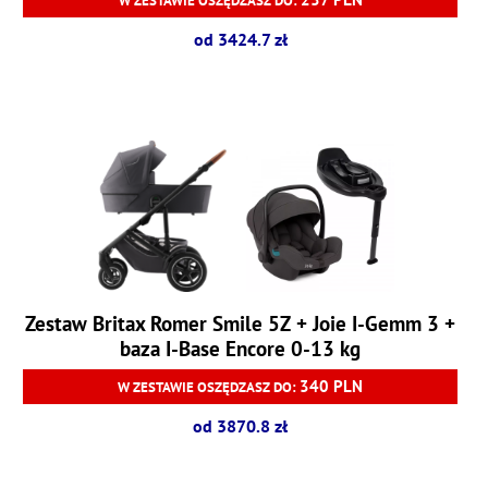
W ZESTAWIE OSZĘDZASZ DO:
od 3424.7 zł
Zestaw Britax Romer Smile 5Z + Joie I-Gemm 3 +
baza I-Base Encore 0-13 kg
340 PLN
W ZESTAWIE OSZĘDZASZ DO:
od 3870.8 zł