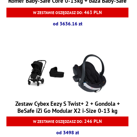
Romer Baby-Safe Core 0-13kg + baza Baby-Safe
Core
463 PLN
W ZESTAWIE OSZĘDZASZ DO:
od 3636.16 zł
Zestaw Cybex Eezy S Twist+ 2 + Gondola +
BeSafe iZi Go Modular X2 i-Size 0-13 kg
246 PLN
W ZESTAWIE OSZĘDZASZ DO:
od 3498 zł