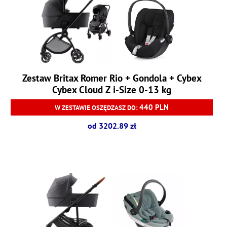
Zestaw Britax Romer Rio + Gondola + Cybex
Cybex Cloud Z i-Size 0-13 kg
440 PLN
W ZESTAWIE OSZĘDZASZ DO:
od 3202.89 zł