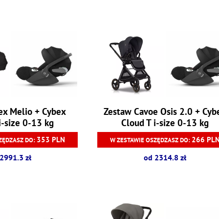
ex Melio + Cybex
Zestaw Cavoe Osis 2.0 + Cyb
i-size 0-13 kg
Cloud T i-size 0-13 kg
353 PLN
266 PL
ZĘDZASZ DO:
W ZESTAWIE OSZĘDZASZ DO:
2991.3 zł
od 2314.8 zł