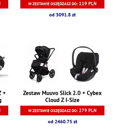
N
119 PLN
W ZESTAWIE OSZĘDZASZ DO:
od 3091.8 zł
Z +
Zestaw Muuvo Slick 2.0 + Cybex
g
Cloud Z I-Size
N
279 PLN
W ZESTAWIE OSZĘDZASZ DO:
od 2460.75 zł