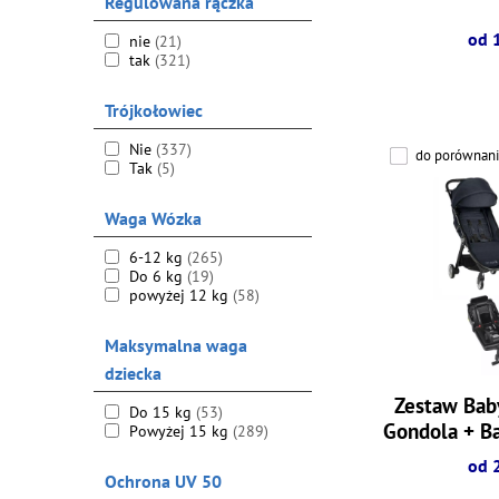
Regulowana rączka
od 
nie
(21)
tak
(321)
Trójkołowiec
Nie
(337)
do porównani
Tak
(5)
Waga Wózka
6-12 kg
(265)
Do 6 kg
(19)
powyżej 12 kg
(58)
Maksymalna waga
dziecka
Zestaw Baby
Do 15 kg
(53)
Gondola + Ba
Powyżej 15 kg
(289)
od 
Ochrona UV 50