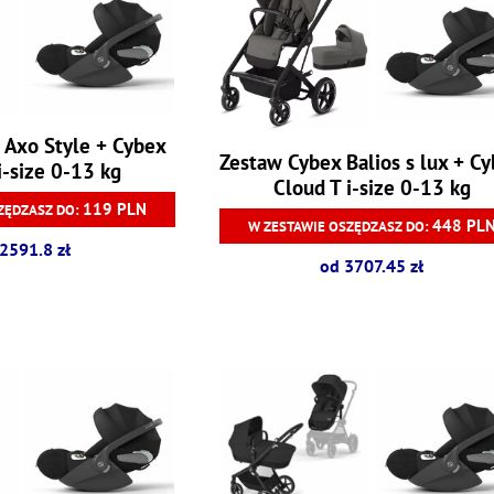
 Axo Style + Cybex
Zestaw Cybex Balios s lux + C
i-size 0-13 kg
Cloud T i-size 0-13 kg
119 PLN
ZĘDZASZ DO:
448 PL
W ZESTAWIE OSZĘDZASZ DO:
2591.8 zł
od 3707.45 zł