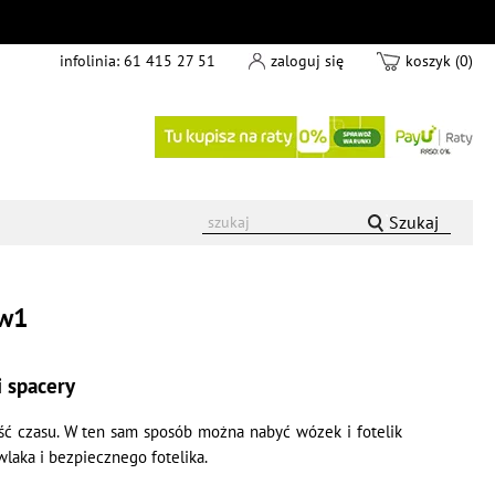
infolinia:
61 415 27 51
zaloguj się
koszyk (0)
Szukaj
4w1
i spacery
ść czasu. W ten sam sposób można nabyć wózek i fotelik
laka i bezpiecznego fotelika.