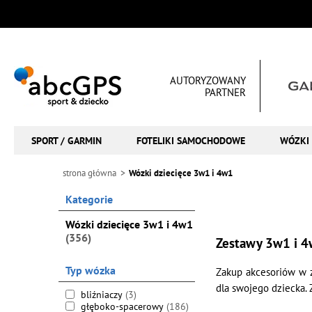
AUTORYZOWANY
PARTNER
SPORT / GARMIN
FOTELIKI SAMOCHODOWE
WÓZKI 
strona główna
Wózki dziecięce 3w1 i 4w1
Kategorie
Wózki dziecięce 3w1 i 4w1
(356)
Zestawy 3w1 i 4w
Typ wózka
Zakup akcesoriów w z
dla swojego dziecka.
bliźniaczy
(3)
głęboko-spacerowy
(186)