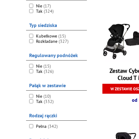
Nie
(17)
Tak
(324)
Typ siedziska
Kubełkowe
(15)
Rozkładane
(327)
Regulowany podnóżek
Nie
(15)
Zestaw Cyb
Tak
(326)
Cloud T 
Pałąk w zestawie
W ZESTAWIE OS
Nie
(10)
od 
Tak
(332)
Rodzaj rączki
Pełna
(342)