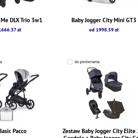
2Me DLX Trio 3w1
Baby Jogger City Mini GT3
1666.37 zł
od 1998.59 zł
a
do porównania
Basic Pacco
Zestaw Baby Jogger City Elite 
Gondola + Baby Jogger City Go