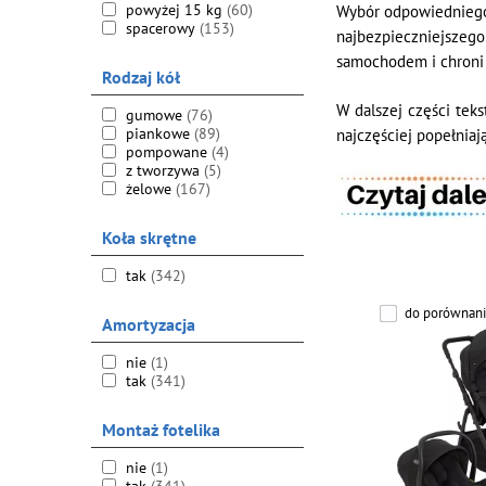
powyżej 15 kg
(60)
Wybór odpowiedniego
spacerowy
(153)
najbezpieczniejszego
samochodem i chroni 
Rodzaj kół
W dalszej części tek
gumowe
(76)
piankowe
(89)
najczęściej popełniaj
pompowane
(4)
z tworzywa
(5)
żelowe
(167)
Koła skrętne
tak
(342)
do porównani
Amortyzacja
nie
(1)
tak
(341)
Montaż fotelika
nie
(1)