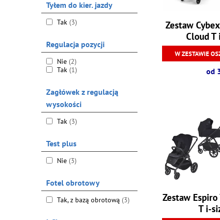
Tyłem do kier. jazdy
Tak
(3)
Zestaw Cybex
Cloud T 
Regulacja pozycji
W ZESTAWIE OS
Nie
(2)
Tak
(1)
od 
Zagłówek z regulacją
wysokości
Tak
(3)
Test plus
Nie
(3)
Fotel obrotowy
Zestaw Espiro
Tak, z bazą obrotową
(3)
T i-s