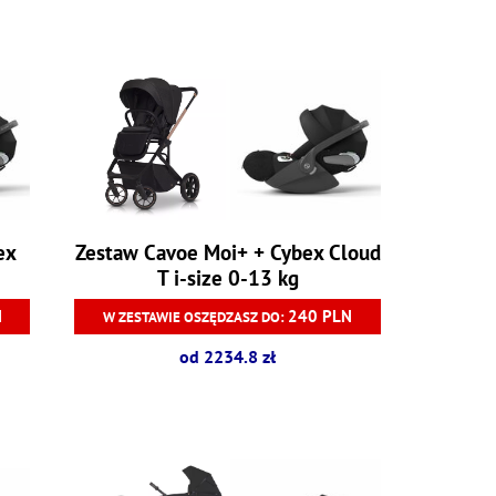
ex
Zestaw Cavoe Moi+ + Cybex Cloud
T i-size 0-13 kg
N
240 PLN
W ZESTAWIE OSZĘDZASZ DO:
od 2234.8 zł