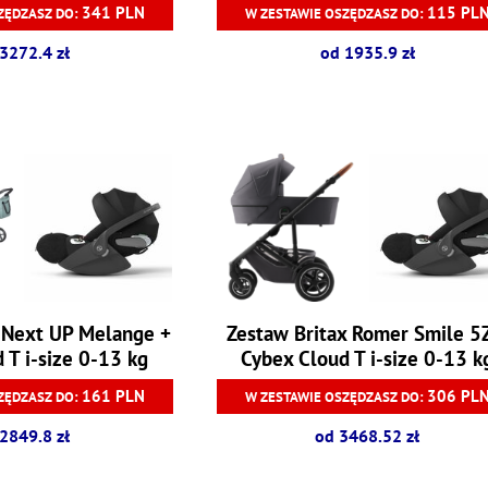
341 PLN
115 PL
ZĘDZASZ DO:
W ZESTAWIE OSZĘDZASZ DO:
3272.4 zł
od 1935.9 zł
 Next UP Melange +
Zestaw Britax Romer Smile 5
 T i-size 0-13 kg
Cybex Cloud T i-size 0-13 k
161 PLN
306 PL
ZĘDZASZ DO:
W ZESTAWIE OSZĘDZASZ DO:
2849.8 zł
od 3468.52 zł