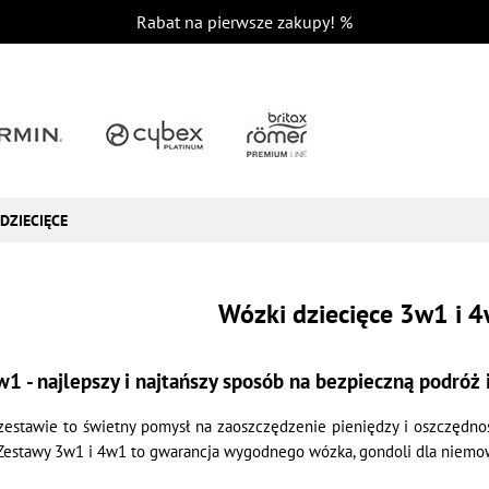
Rabat na pierwsze zakupy!
%
DZIECIĘCE
Wózki dziecięce 3w1 i 
1 - najlepszy i najtańszy sposób na bezpieczną podróż 
estawie to świetny pomysł na zaoszczędzenie pieniędzy i oszczędno
 Zestawy 3w1 i 4w1 to gwarancja wygodnego wózka, gondoli dla niemow