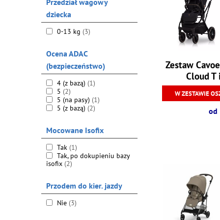
Przedział wagowy
dziecka
0-13 kg
(3)
Ocena ADAC
Zestaw Cavoe
(bezpieczeństwo)
Cloud T 
4 (z bazą)
(1)
5
(2)
W ZESTAWIE OS
5 (na pasy)
(1)
5 (z bazą)
(2)
od 
Mocowane Isofix
Tak
(1)
Tak, po dokupieniu bazy
isofix
(2)
Przodem do kier. jazdy
Nie
(3)