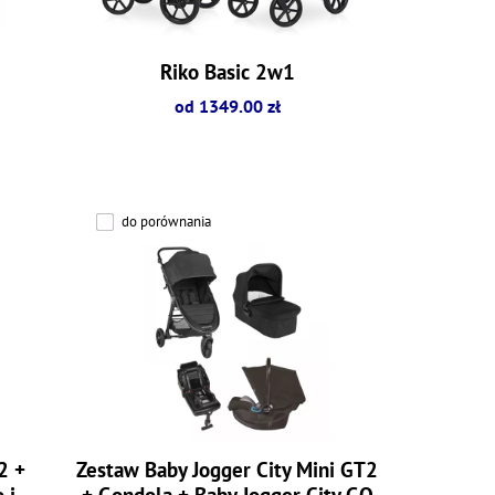
Riko Basic 2w1
od 1349.00 zł
do porównania
2 +
Zestaw Baby Jogger City Mini GT2
 i-
+ Gondola + Baby Jogger City GO