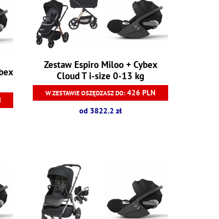
Zestaw Espiro Miloo + Cybex
ybex
Cloud T i-size 0-13 kg
426 PLN
W ZESTAWIE OSZĘDZASZ DO:
N
od 3822.2 zł