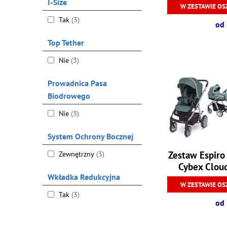
I-Size
W ZESTAWIE OS
Tak
(3)
od 
Top Tether
Nie
(3)
Prowadnica Pasa
Biodrowego
Nie
(3)
System Ochrony Bocznej
Zestaw Espiro
Zewnętrzny
(3)
Cybex Cloud
Wkładka Redukcyjna
W ZESTAWIE OS
Tak
(3)
od 