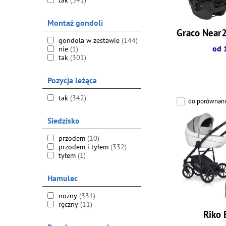
tak
(341)
Montaż gondoli
Graco Near
gondola w zestawie
(144)
od 
nie
(1)
tak
(301)
Pozycja leżąca
tak
(342)
do porównani
Siedzisko
przodem
(10)
przodem i tyłem
(332)
tyłem
(1)
Hamulec
nożny
(331)
ręczny
(11)
Riko 