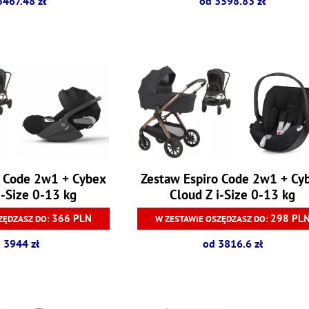
3467.48 zł
od 3598.83 zł
o Code 2w1 + Cybex
Zestaw Espiro Code 2w1 + Cy
i-Size 0-13 kg
Cloud Z i-Size 0-13 kg
366 PLN
298 PL
ZĘDZASZ DO:
W ZESTAWIE OSZĘDZASZ DO:
 3944 zł
od 3816.6 zł