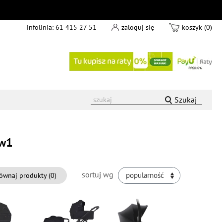
infolinia:
61 415 27 51
zaloguj się
koszyk (0)
Szukaj
4w1
sortuj wg
ównaj produkty (
0
)
popularność