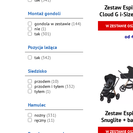
tak
(341)
Zestaw Espi
Montaż gondoli
Cloud G i-Siz
gondola w zestawie
(144)
W ZESTAWIE OS
nie
(1)
tak
(301)
od 
Pozycja leżąca
tak
(342)
Siedzisko
przodem
(10)
przodem i tyłem
(332)
tyłem
(1)
Hamulec
Zestaw Espi
nożny
(331)
Snuglite + ba
ręczny
(11)
0
W ZESTAWIE OS