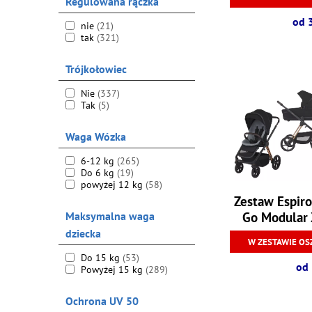
Regulowana rączka
od 
nie
(21)
tak
(321)
Trójkołowiec
Nie
(337)
Tak
(5)
Waga Wózka
6-12 kg
(265)
Do 6 kg
(19)
powyżej 12 kg
(58)
Zestaw Espiro
Go Modular 
Maksymalna waga
dziecka
W ZESTAWIE OS
Do 15 kg
(53)
od 
Powyżej 15 kg
(289)
Ochrona UV 50