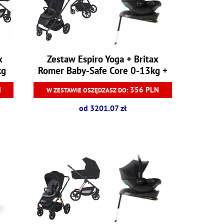
x
Zestaw Espiro Yoga + Britax
kg
Romer Baby-Safe Core 0-13kg +
baza Baby-Safe Core
N
356 PLN
W ZESTAWIE OSZĘDZASZ DO:
od 3201.07 zł