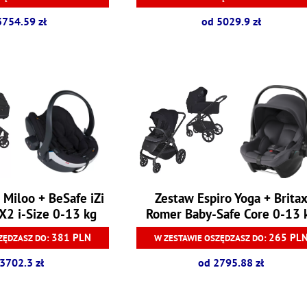
3754.59 zł
od 5029.9 zł
 Miloo + BeSafe iZi
Zestaw Espiro Yoga + Brita
X2 i-Size 0-13 kg
Romer Baby-Safe Core 0-13 
381 PLN
265 PL
ZĘDZASZ DO:
W ZESTAWIE OSZĘDZASZ DO:
3702.3 zł
od 2795.88 zł