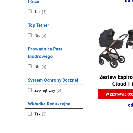
od 
I-Size
Tak
(3)
Top Tether
Nie
(3)
Prowadnica Pasa
Biodrowego
Nie
(3)
Zestaw Espir
System Ochrony Bocznej
Cloud T 
Zewnętrzny
(3)
W ZESTAWIE OS
Wkładka Redukcyjna
od
Tak
(3)