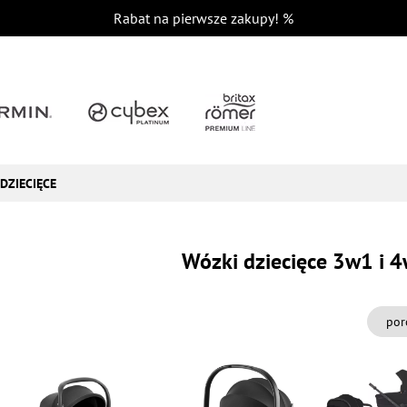
Rabat na pierwsze zakupy!
%
DZIECIĘCE
Wózki dziecięce 3w1 i 
por