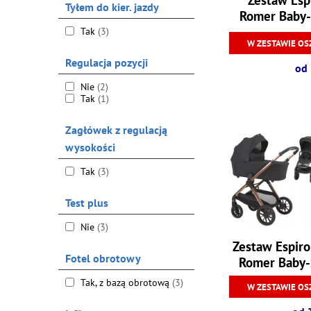
Tyłem do kier. jazdy
Romer Baby-
Tak
(3)
W ZESTAWIE OS
Regulacja pozycji
od 
Nie
(2)
Tak
(1)
Zagłówek z regulacją
wysokości
Tak
(3)
Test plus
Nie
(3)
Zestaw Espiro
Fotel obrotowy
Romer Baby-
Tak, z bazą obrotową
(3)
W ZESTAWIE OS