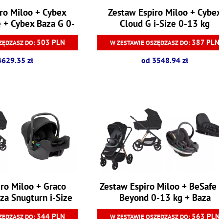
ro Miloo + Cybex
Zestaw Espiro Miloo + Cybe
e + Cybex Baza G 0-
Cloud G i-Size 0-13 kg
13 kg
503 PLN
387 PL
ZĘDZASZ DO:
W ZESTAWIE OSZĘDZASZ DO:
4629.35 zł
od 3548.94 zł
ro Miloo + Graco
Zestaw Espiro Miloo + BeSafe
za Snugturn i-Size
Beyond 0-13 kg + Baza
-13 kg
344 PLN
563 PL
ZĘDZASZ DO:
W ZESTAWIE OSZĘDZASZ DO: