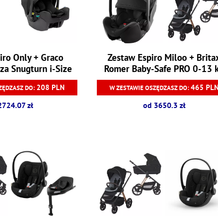
iro Only + Graco
Zestaw Espiro Miloo + Brita
za Snugturn i-Size
Romer Baby-Safe PRO 0-13 
-13 kg
208 PLN
465 PL
ZĘDZASZ DO:
W ZESTAWIE OSZĘDZASZ DO:
2724.07 zł
od 3650.3 zł