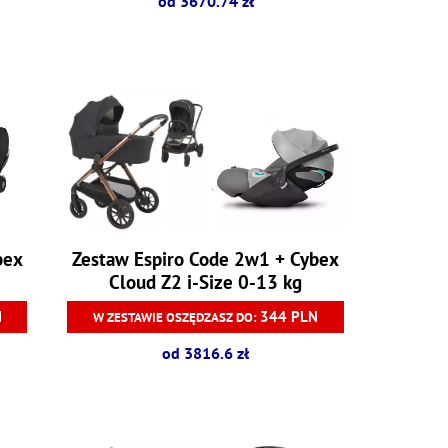
od 3670.74 zł
bex
Zestaw Espiro Code 2w1 + Cybex
Cloud Z2 i-Size 0-13 kg
N
344 PLN
W ZESTAWIE OSZĘDZASZ DO:
od 3816.6 zł