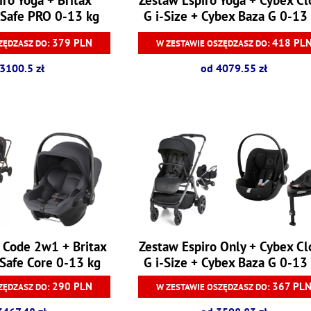
Safe PRO 0-13 kg
G i-Size + Cybex Baza G 0-13
379 PLN
418 PL
ZĘDZASZ DO:
W ZESTAWIE OSZĘDZASZ DO:
3100.5 zł
od 4079.55 zł
 Code 2w1 + Britax
Zestaw Espiro Only + Cybex C
Safe Core 0-13 kg
G i-Size + Cybex Baza G 0-13
290 PLN
367 PL
ZĘDZASZ DO:
W ZESTAWIE OSZĘDZASZ DO: