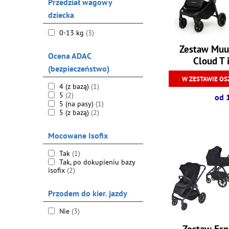
Przedział wagowy
dziecka
0-13 kg
(3)
Zestaw Muu
Ocena ADAC
Cloud T 
(bezpieczeństwo)
W ZESTAWIE OS
4 (z bazą)
(1)
5
(2)
od 
5 (na pasy)
(1)
5 (z bazą)
(2)
Mocowane Isofix
Tak
(1)
Tak, po dokupieniu bazy
isofix
(2)
Przodem do kier. jazdy
Nie
(3)
Zestaw Espi