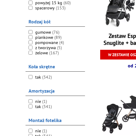
powyżej 15 kg
(60)
spacerowy
(153)
Rodzaj kół
gumowe
(76)
Zestaw Esp
piankowe
(89)
Snuglite + ba
pompowane
(4)
z tworzywa
(5)
0
żelowe
(167)
W ZESTAWIE OS
od 
Koła skrętne
tak
(342)
Amortyzacja
nie
(1)
tak
(341)
Montaż fotelika
nie
(1)