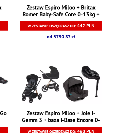
x
Zestaw Espiro Miloo + Britax
Romer Baby-Safe Core 0-13kg +
baza Baby-Safe Core
N
442 PLN
W ZESTAWIE OSZĘDZASZ DO:
od 3750.87 zł
 Go
Zestaw Espiro Miloo + Joie I-
Gemm 3 + baza I-Base Encore 0-
13 kg
N
460 PLN
W ZESTAWIE OSZĘDZASZ DO: