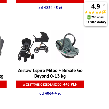
od 4224.45 zł
x
Zestaw Espiro Miloo + BeSafe Go
kg
Beyond 0-13 kg
N
445 PLN
W ZESTAWIE OSZĘDZASZ DO:
od 4064.4 zł