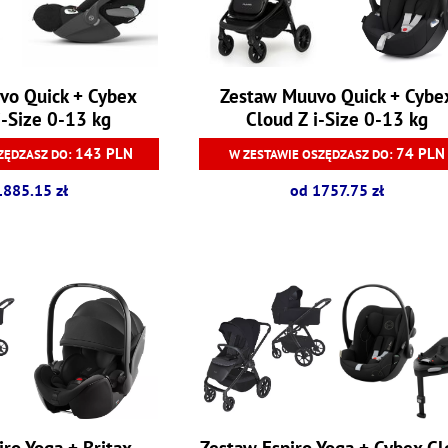
vo Quick + Cybex
Zestaw Muuvo Quick + Cybe
i-Size 0-13 kg
Cloud Z i-Size 0-13 kg
143 PLN
74 PLN
ZĘDZASZ DO:
W ZESTAWIE OSZĘDZASZ DO:
1885.15 zł
od 1757.75 zł
ro Yoga + Britax
Zestaw Espiro Yoga + Cybex C