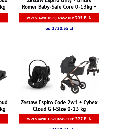
 kg
Romer Baby-Safe Core 0-13kg +
baza Baby-Safe Core
N
305 PLN
W ZESTAWIE OSZĘDZASZ DO:
od 2720.35 zł
loud
Zestaw Espiro Code 2w1 + Cybex
 kg
Cloud G i-Size 0-13 kg
N
327 PLN
W ZESTAWIE OSZĘDZASZ DO: