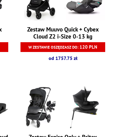
x
Zestaw Muuvo Quick + Cybex
Cloud Z2 i-Size 0-13 kg
120 PLN
W ZESTAWIE OSZĘDZASZ DO:
od 1757.75 zł
loud
Zestaw Espiro Only + Britax