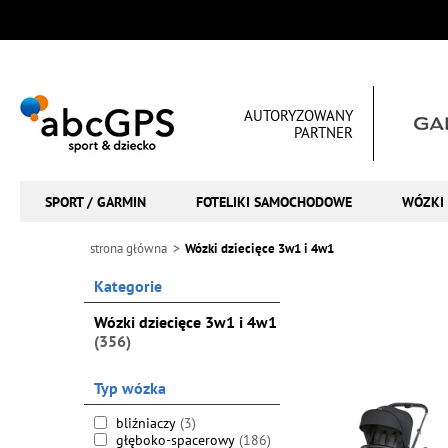
AUTORYZOWANY
PARTNER
SPORT / GARMIN
FOTELIKI SAMOCHODOWE
WÓZKI 
strona główna
Wózki dziecięce 3w1 i 4w1
Kategorie
Wózki dziecięce 3w1 i 4w1
(356)
Typ wózka
bliźniaczy
(3)
głęboko-spacerowy
(186)