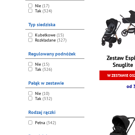
Nie
(17)
Tak
(324)
Typ siedziska
Kubełkowe
(15)
Rozkładane
(327)
Regulowany podnóżek
Zestaw Espi
Snuglite 
Nie
(15)
Tak
(326)
W ZESTAWIE OS
Pałąk w zestawie
od 
Nie
(10)
Tak
(332)
Rodzaj rączki
Pełna
(342)