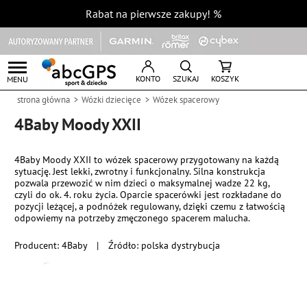
Rabat na pierwsze zakupy!
%
KONTO
SZUKAJ
KOSZYK
MENU
strona główna
Wózki dziecięce
Wózek spacerowy
4Baby Moody XXII
4Baby Moody XXII to wózek spacerowy przygotowany na każdą
sytuację. Jest lekki, zwrotny i funkcjonalny. Silna konstrukcja
pozwala przewozić w nim dzieci o maksymalnej wadze 22 kg,
czyli do ok. 4. roku życia. Oparcie spacerówki jest rozkładane do
pozycji leżącej, a podnóżek regulowany, dzięki czemu z łatwością
odpowiemy na potrzeby zmęczonego spacerem malucha.
Producent:
4Baby
|
Źródło: polska dystrybucja