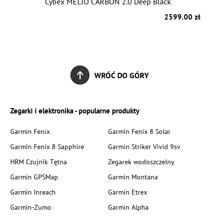
Cybex MELIO CARBON 2.0 Deep Black
zł
2599.00 zł
WRÓĆ DO GÓRY
Zegarki i elektronika - popularne produkty
Garmin Fenix
Garmin Fenix 8 Solar
Garmin Fenix 8 Sapphire
Garmin Striker Vivid 9sv
HRM Czujnik Tętna
Zegarek wodoszczelny
Garmin GPSMap
Garmin Montana
Garmin Inreach
Garmin Etrex
Garmin-Zumo
Garmin Alpha