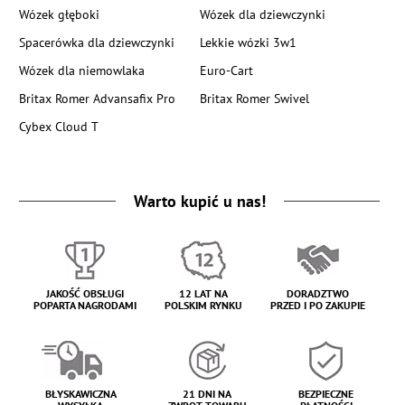
Wózek głęboki
Wózek dla dziewczynki
Spacerówka dla dziewczynki
Lekkie wózki 3w1
Wózek dla niemowlaka
Euro-Cart
Britax Romer Advansafix Pro
Britax Romer Swivel
Cybex Cloud T
Warto kupić u nas!
JAKOŚĆ OBSŁUGI
12 LAT NA
DORADZTWO
POPARTA NAGRODAMI
POLSKIM RYNKU
PRZED I PO ZAKUPIE
BŁYSKAWICZNA
21 DNI NA
BEZPIECZNE