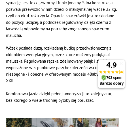
sytuację. Jest lekki, zwrotny i funkcjonalny. Silna konstrukcja
pozwala przewozić w nim dzieci o maksymalnej wadze 22 kg,
czyli do ok. 4. roku życia. Oparcie spacerówki jest rozkładane
do pozycji leżącej, a podnóżek regulowany, dzięki czemu z
łatwością odpowiemy na potrzeby zmęczonego spacerem
malucha.
Wózek posiada dużą, rozkładaną budkę przeciwsłoneczną z
okienkiem wentylacyjnym, przez które możemy podglądać
maluszka. Regulowana rączka, zdejmowany pałąk i siedzisko
wyposażone w 5-punktowe pasy bezpieczeństwa to elementy
niezbędne - i obecne w oferowanym modelu 4Baby Moody
XXII.
Komfortowa jazda dzięki pełnej amortyzacji to kolejny atut,
bez którego o wiele trudniej byłoby się poruszać.