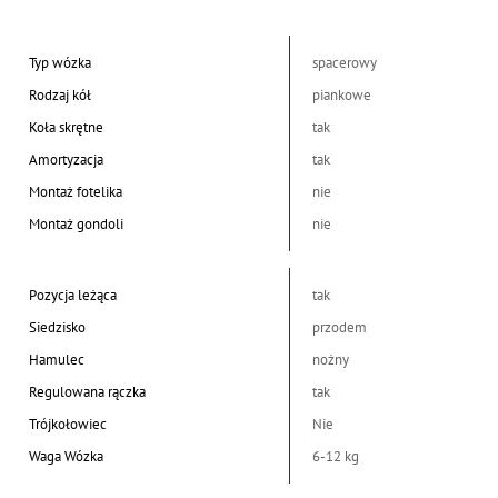
Typ wózka
spacerowy
Rodzaj kół
piankowe
Koła skrętne
tak
Amortyzacja
tak
Montaż fotelika
nie
Montaż gondoli
nie
Pozycja leżąca
tak
Siedzisko
przodem
Hamulec
nożny
Regulowana rączka
tak
Trójkołowiec
Nie
Waga Wózka
6-12 kg