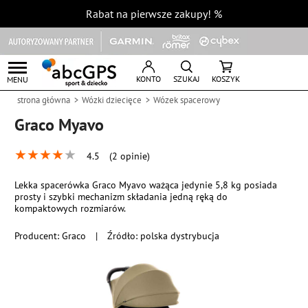
Rabat na pierwsze zakupy!
%
KONTO
SZUKAJ
KOSZYK
MENU
strona główna
Wózki dziecięce
Wózek spacerowy
Graco Myavo
★
★
★
★
★
4.5
(2 opinie)
Lekka spacerówka Graco Myavo ważąca jedynie 5,8 kg posiada
prosty i szybki mechanizm składania jedną ręką do
kompaktowych rozmiarów.
Producent:
Graco
|
Źródło: polska dystrybucja