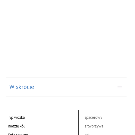
W skrócie
Typ wózka
spacerowy
Rodzaj kół
z tworzywa
Koła skrętne
tak