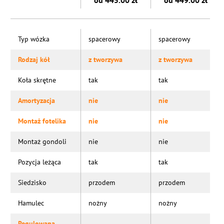
od 445.00 zł
od 449.00 zł
Typ wózka
spacerowy
spacerowy
Rodzaj kół
z tworzywa
z tworzywa
Koła skrętne
tak
tak
Amortyzacja
nie
nie
Montaż fotelika
nie
nie
Montaż gondoli
nie
nie
Pozycja leżąca
tak
tak
Siedzisko
przodem
przodem
Hamulec
nożny
nożny
Regulowana