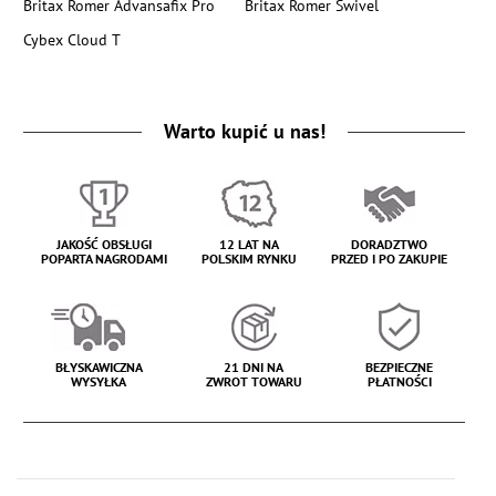
Britax Romer Advansafix Pro
Britax Romer Swivel
Cybex Cloud T
Warto kupić u nas!
JAKOŚĆ OBSŁUGI
12 LAT NA
DORADZTWO
POPARTA NAGRODAMI
POLSKIM RYNKU
PRZED I PO ZAKUPIE
BŁYSKAWICZNA
21 DNI NA
BEZPIECZNE
WYSYŁKA
ZWROT TOWARU
PŁATNOŚCI