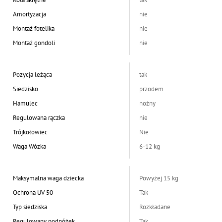
Amortyzacja
nie
Montaż fotelika
nie
Montaż gondoli
nie
Pozycja leżąca
tak
Siedzisko
przodem
Hamulec
nożny
Regulowana rączka
nie
Trójkołowiec
Nie
Waga Wózka
6-12 kg
Maksymalna waga dziecka
Powyżej 15 kg
Ochrona UV 50
Tak
Typ siedziska
Rozkładane
Regulowany podnóżek
Tak