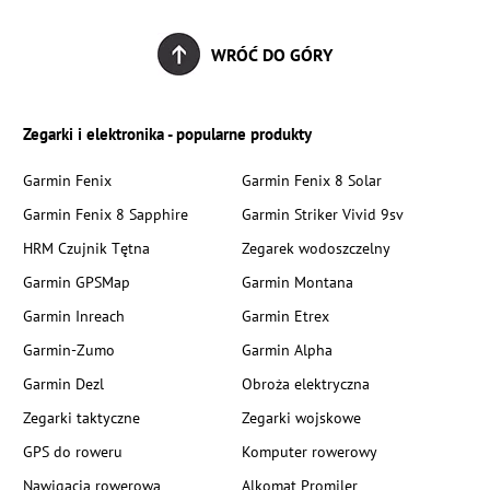
WRÓĆ DO GÓRY
Zegarki i elektronika - popularne produkty
Garmin Fenix
Garmin Fenix 8 Solar
Garmin Fenix 8 Sapphire
Garmin Striker Vivid 9sv
HRM Czujnik Tętna
Zegarek wodoszczelny
Garmin GPSMap
Garmin Montana
Garmin Inreach
Garmin Etrex
Garmin-Zumo
Garmin Alpha
Garmin Dezl
Obroża elektryczna
Zegarki taktyczne
Zegarki wojskowe
GPS do roweru
Komputer rowerowy
Nawigacja rowerowa
Alkomat Promiler