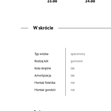
23.00
24.00
W skrócie
Typ wózka
spacerowy
Rodzaj kół
gumowe
Koła skrętne
tak
Amortyzacja
tak
Montaż fotelika
nie
Montaż gondoli
nie