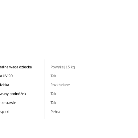
alna waga dziecka
Powyżej 15 kg
a UV 50
Tak
dziska
Rozkładane
wany podnóżek
Tak
w zestawie
Tak
rączki
Pełna