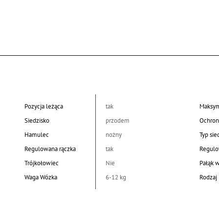
Pozycja leżąca
tak
Maksym
Siedzisko
przodem
Ochron
Hamulec
nożny
Typ sie
Regulowana rączka
tak
Regulo
Trójkołowiec
Nie
Pałąk 
Waga Wózka
6-12 kg
Rodzaj 