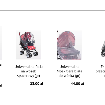
ia
Uniwersalna folia
Uniwersalna
Es
na wózek
Moskitiera biała
przec
spacerowy (gr)
do wózka (gr)
23.00 zł
44.00 zł
zł