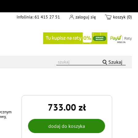
infolinia:
61 415 27 51
zaloguj się
koszyk (0)
Szukaj
733.00 zł
tycznym
owy,