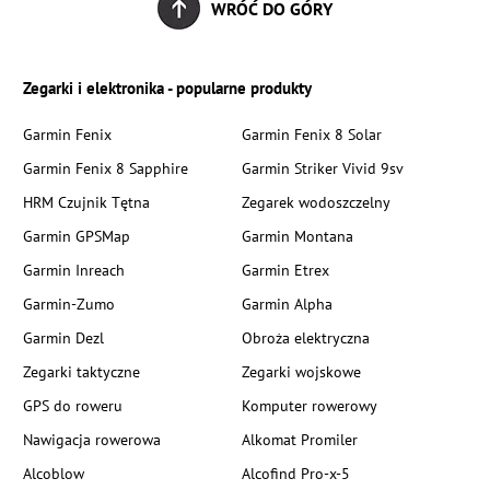
WRÓĆ DO GÓRY
Zegarki i elektronika - popularne produkty
Garmin Fenix
Garmin Fenix 8 Solar
Garmin Fenix 8 Sapphire
Garmin Striker Vivid 9sv
HRM Czujnik Tętna
Zegarek wodoszczelny
Garmin GPSMap
Garmin Montana
Garmin Inreach
Garmin Etrex
Garmin-Zumo
Garmin Alpha
Garmin Dezl
Obroża elektryczna
Zegarki taktyczne
Zegarki wojskowe
GPS do roweru
Komputer rowerowy
Nawigacja rowerowa
Alkomat Promiler
Alcoblow
Alcofind Pro-x-5