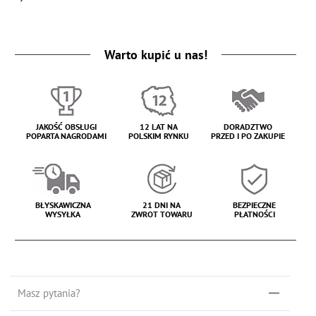
Warto kupić u nas!
JAKOŚĆ OBSŁUGI
12 LAT NA
DORADZTWO
POPARTA NAGRODAMI
POLSKIM RYNKU
PRZED I PO ZAKUPIE
BŁYSKAWICZNA
21 DNI NA
BEZPIECZNE
WYSYŁKA
ZWROT TOWARU
PŁATNOŚCI
Masz pytania?