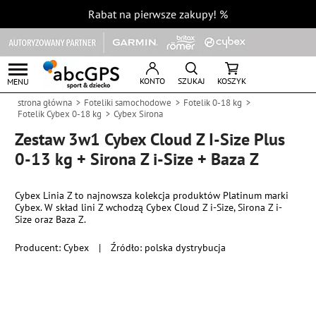
Rabat na pierwsze zakupy!
%
KONTO
SZUKAJ
KOSZYK
MENU
strona główna
Foteliki samochodowe
Fotelik 0-18 kg
Fotelik Cybex 0-18 kg
Cybex Sirona
Zestaw 3w1 Cybex Cloud Z I-Size Plus
0-13 kg + Sirona Z i-Size + Baza Z
Cybex Linia Z to najnowsza kolekcja produktów Platinum marki
Cybex. W skład lini Z wchodzą Cybex Cloud Z i-Size, Sirona Z i-
Size oraz Baza Z.
Producent:
Cybex
|
Źródło: polska dystrybucja