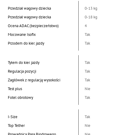
Przedział wagowy dziecka
0-13 kg
Przedział wagowy dziecka
0-18 kg
Ocena ADAC (bezpieczeństwo)
4
Mocowane Isofix
Tak
Przodem do kier. jazdy
Tak
Tyłem do kier. jazdy
Tak
Regulacja pozycji
Tak
Zagłówek z regulacją wysokości
Tak
Test plus
Nie
Fotel obrotowy
Tak
I-Size
Tak
Top Tether
Nie
Prowadnica Pasa Biodrowego
Nie