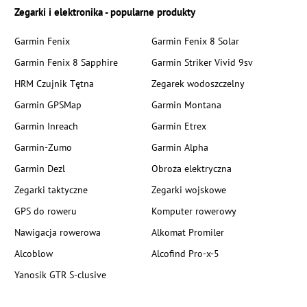
Zegarki i elektronika - popularne produkty
Garmin Fenix
Garmin Fenix 8 Solar
Garmin Fenix 8 Sapphire
Garmin Striker Vivid 9sv
HRM Czujnik Tętna
Zegarek wodoszczelny
Garmin GPSMap
Garmin Montana
Garmin Inreach
Garmin Etrex
Garmin-Zumo
Garmin Alpha
Garmin Dezl
Obroża elektryczna
Zegarki taktyczne
Zegarki wojskowe
GPS do roweru
Komputer rowerowy
Nawigacja rowerowa
Alkomat Promiler
Alcoblow
Alcofind Pro-x-5
Yanosik GTR S-clusive