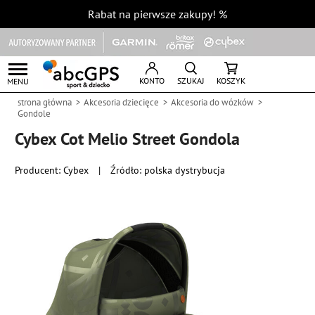
Rabat na pierwsze zakupy!
%
KONTO
SZUKAJ
KOSZYK
MENU
strona główna
Akcesoria dziecięce
Akcesoria do wózków
Gondole
Cybex Cot Melio Street Gondola
Producent:
Cybex
|
Źródło: polska dystrybucja