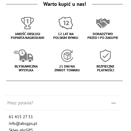
Warto kupić u nas!
JAKOŚĆ OBSŁUGI
12 LAT NA
DORADZTWO
POPARTA NAGRODAMI
POLSKIM RYNKU
PRZED I PO ZAKUPIE
BŁYSKAWICZNA
21 DNI NA
BEZPIECZNE
WYSYŁKA
ZWROT TOWARU
PŁATNOŚCI
Masz pytania?
61 415 27 51
info@abcgps.pl
Sklep abcGPS