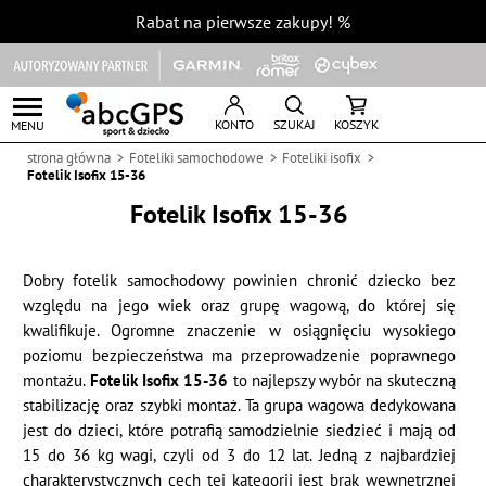
Rabat na pierwsze zakupy!
%
KONTO
SZUKAJ
KOSZYK
MENU
strona główna
Foteliki samochodowe
Foteliki isofix
Fotelik Isofix 15-36
Fotelik Isofix 15-36
Dobry fotelik samochodowy powinien chronić dziecko bez
względu na jego wiek oraz grupę wagową, do której się
kwalifikuje. Ogromne znaczenie w osiągnięciu wysokiego
poziomu bezpieczeństwa ma przeprowadzenie poprawnego
montażu.
Fotelik Isofix 15-36
to najlepszy wybór na skuteczną
stabilizację oraz szybki montaż. Ta grupa wagowa dedykowana
jest do dzieci, które potrafią samodzielnie siedzieć i mają od
15 do 36 kg wagi, czyli od 3 do 12 lat. Jedną z najbardziej
charakterystycznych cech tej kategorii jest brak wewnętrznej