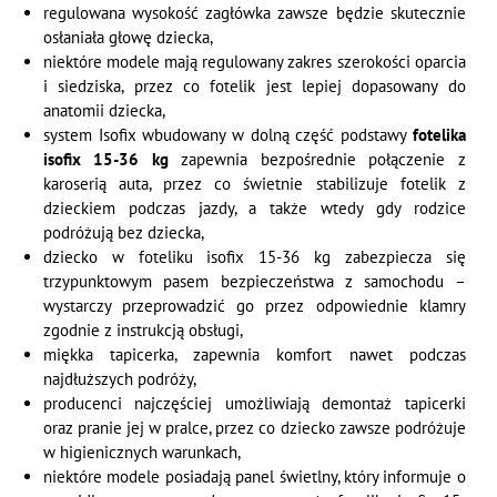
regulowana wysokość zagłówka zawsze będzie skutecznie
osłaniała głowę dziecka,
niektóre modele mają regulowany zakres szerokości oparcia
i siedziska, przez co fotelik jest lepiej dopasowany do
anatomii dziecka,
system Isofix wbudowany w dolną część podstawy
fotelika
isofix 15-36 kg
zapewnia bezpośrednie połączenie z
karoserią auta, przez co świetnie stabilizuje fotelik z
dzieckiem podczas jazdy, a także wtedy gdy rodzice
podróżują bez dziecka,
dziecko w foteliku isofix 15-36 kg zabezpiecza się
trzypunktowym pasem bezpieczeństwa z samochodu –
wystarczy przeprowadzić go przez odpowiednie klamry
zgodnie z instrukcją obsługi,
miękka tapicerka, zapewnia komfort nawet podczas
najdłuższych podróży,
producenci najczęściej umożliwiają demontaż tapicerki
oraz pranie jej w pralce, przez co dziecko zawsze podróżuje
w higienicznych warunkach,
niektóre modele posiadają panel świetlny, który informuje o