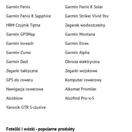
Garmin Fenix
Garmin Fenix 8 Solar
Garmin Fenix 8 Sapphire
Garmin Striker Vivid 9sv
HRM Czujnik Tętna
Zegarek wodoszczelny
Garmin GPSMap
Garmin Montana
Garmin Inreach
Garmin Etrex
Garmin-Zumo
Garmin Alpha
Garmin Dezl
Obroża elektryczna
Zegarki taktyczne
Zegarki wojskowe
GPS do roweru
Komputer rowerowy
Nawigacja rowerowa
Alkomat Promiler
Alcoblow
Alcofind Pro-x-5
Yanosik GTR S-clusive
Foteliki i wózki - popularne produkty