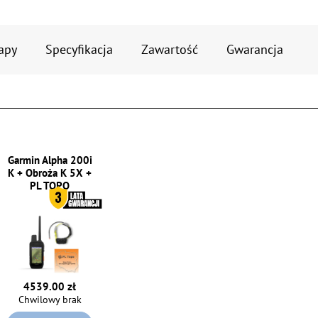
apy
Specyfikacja
Zawartość
Gwarancja
Garmin Alpha 200i
K + Obroża K 5X +
PL TOPO
4539.00 zł
Chwilowy brak