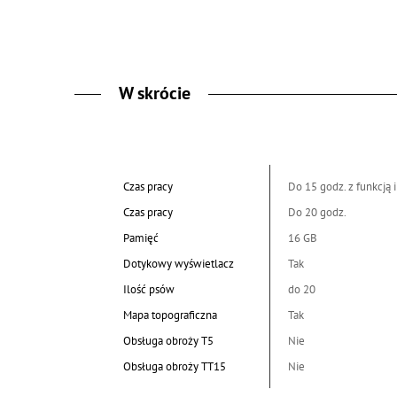
W skrócie
Czas pracy
Do 15 godz. z funkcją 
Czas pracy
Do 20 godz.
Pamięć
16 GB
Dotykowy wyświetlacz
Tak
Ilość psów
do 20
Mapa topograficzna
Tak
Obsługa obroży T5
Nie
Obsługa obroży TT15
Nie