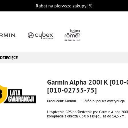
Rabat na pierwsze zakupy!
%
DZIECIĘCE
Garmin Alpha 200i K [010
[010-02755-75]
Producent:
Garmin
|
Źródło: polska dystrybucja
Urządzenie GPS do śledzenia psa Garmin Alpha 200
komplecie z obrożą K 5X o zasięgu, aż do 14,5 km.