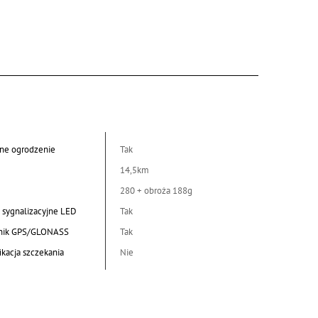
lne ogrodzenie
Tak
14,5km
280 + obroża 188g
a sygnalizacyjne LED
Tak
nik GPS/GLONASS
Tak
ikacja szczekania
Nie