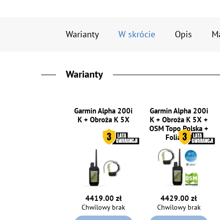
Warianty
W skrócie
Opis
M
Warianty
Garmin Alpha 200i
Garmin Alpha 200i
K + Obroża K 5X
K + Obroża K 5X +
OSM Topo Polska +
Folia 5H
4419.00 zł
4429.00 zł
Chwilowy brak
Chwilowy brak