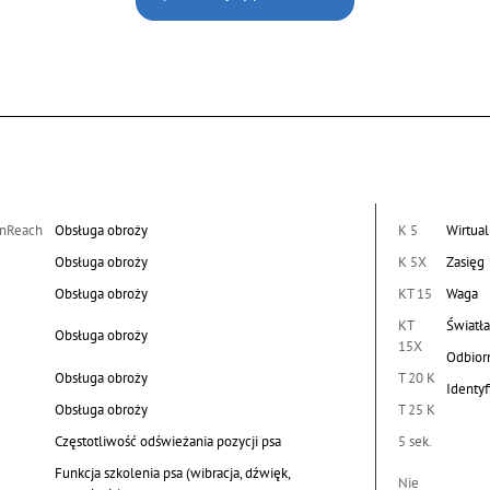
inReach
Obsługa obroży
K 5
Wirtua
Obsługa obroży
K 5X
Zasięg
Obsługa obroży
KT 15
Waga
KT
Światł
Obsługa obroży
15X
Odbior
Obsługa obroży
T 20 K
Identyf
Obsługa obroży
T 25 K
Częstotliwość odświeżania pozycji psa
5 sek.
Funkcja szkolenia psa (wibracja, dźwięk,
Nie