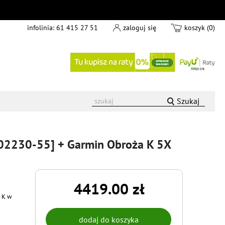
infolinia:
61 415 27 51
zaloguj się
koszyk (0)
Szukaj
-02230-55] + Garmin Obroża K 5X
4419.00 zł
i K w